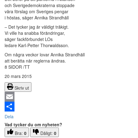
och Sverigedemokraterna stoppade
våra förslag om Sveriges pengar
i höstas, säger Annika Strandhäll
– Det tycker jag är väldigt tråkigt.
Vi ville ha snabba förändringar,
säger fackförbundet LOs
ledare Karl-Petter Thorwaldsson.
Om några veckor lovar Annika Strandhäll
att berätta när reglerna ändras.
8 SIDOR /TT
20 mars 2015
Skriv ut
Email
Dela
Vad tycker du om nyheten?
Bra:
0
Dåligt:
0