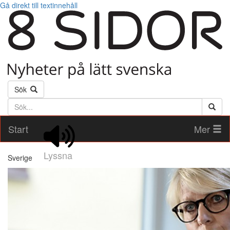
Gå direkt till textinnehåll
Sök
Söktext
Start
Mer
Lyssna
Sverige