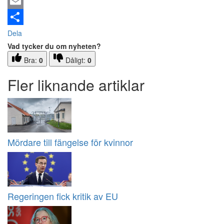
Email
Dela
Vad tycker du om nyheten?
Bra:
0
Dåligt:
0
Fler liknande artiklar
Mördare till fängelse för kvinnor
Regeringen fick kritik av EU