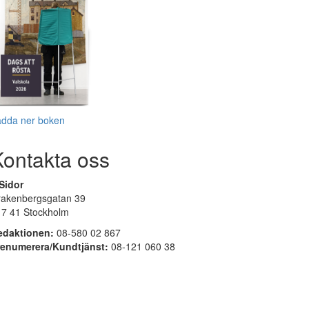
adda ner boken
Kontakta oss
Sidor
rakenbergsgatan 39
17 41 Stockholm
edaktionen:
08-580 02 867
renumerera/Kundtjänst:
08-121 060 38