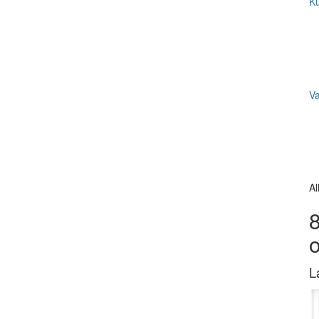
Ku
V
Al
8
L