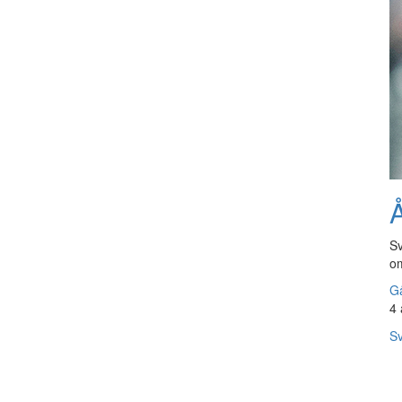
Å
Sv
om
Gå
4 
Sv