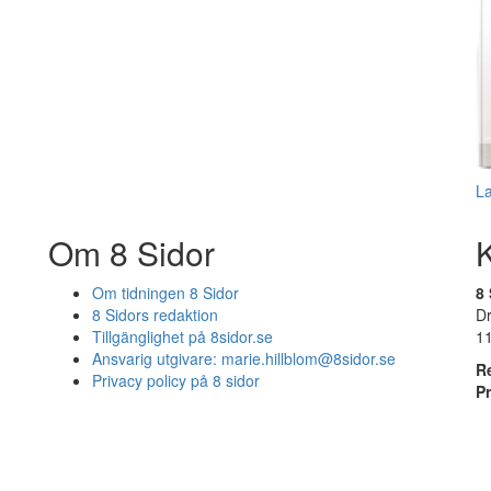
L
Om 8 Sidor
Om tidningen 8 Sidor
8 
8 Sidors redaktion
D
Tillgänglighet på 8sidor.se
1
Ansvarig utgivare:
marie.hillblom@8sidor.se
R
Privacy policy på 8 sidor
P