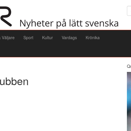
Sö
a Väljare
Sport
Kultur
Vardags
Krönika
Q
klubben