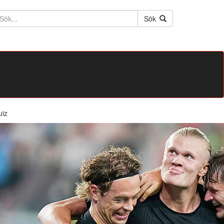
ktext
Sök
uiz