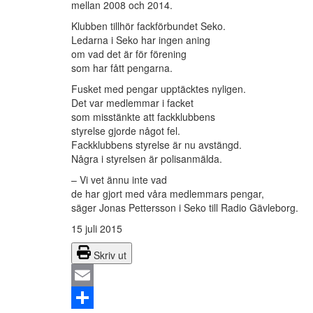
mellan 2008 och 2014.
Klubben tillhör fackförbundet Seko.
Ledarna i Seko har ingen aning
om vad det är för förening
som har fått pengarna.
Fusket med pengar upptäcktes nyligen.
Det var medlemmar i facket
som misstänkte att fackklubbens
styrelse gjorde något fel.
Fackklubbens styrelse är nu avstängd.
Några i styrelsen är polisanmälda.
– Vi vet ännu inte vad
de har gjort med våra medlemmars pengar,
säger Jonas Pettersson i Seko till Radio Gävleborg.
15 juli 2015
Skriv ut
Email