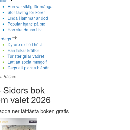
ltur
Hon var viktig för många
Stor tävling för körer
Linda Hammar är död
Populär hjälte på bio
Hon ska dansa i tv
ardags
Dyrare oxfilé i höst
Han fiskar kräftor
Turister gillar vädret
Lätt att spela minigolf
Dags att plocka blåbär
la Väljare
 Sidors bok
om valet 2026
adda ner lättlästa boken gratis