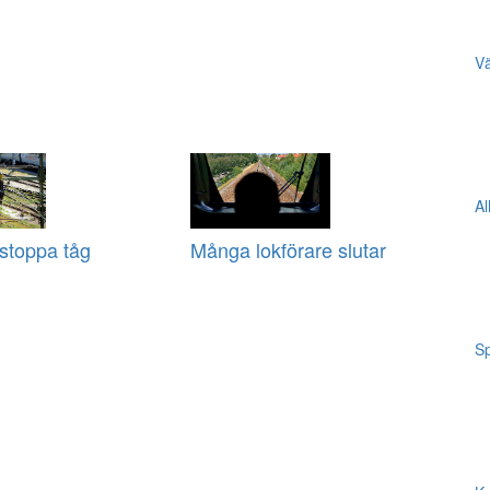
Vä
Al
 stoppa tåg
Många lokförare slutar
Sp