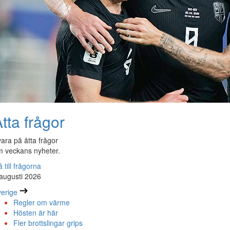
tta frågor
ara på åtta frågor
 veckans nyheter.
 till frågorna
augusti 2026
erige
Regler om värme
Hösten är här
Fler brottslingar grips