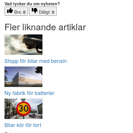
Vad tycker du om nyheten?
Bra:
0
Dåligt:
0
Fler liknande artiklar
Stopp för bilar med bensin
Ny fabrik för batterier
Bilar kör för fort