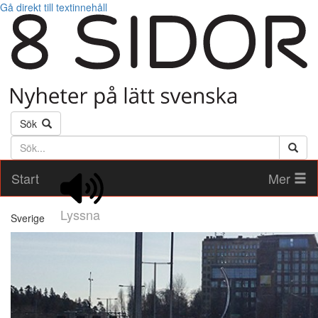
Gå direkt till textinnehåll
Sök
Söktext
Start
Mer
Lyssna
Sverige