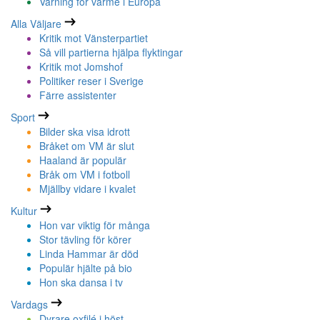
Varning för värme i Europa
Alla Väljare
Kritik mot Vänsterpartiet
Så vill partierna hjälpa flyktingar
Kritik mot Jomshof
Politiker reser i Sverige
Färre assistenter
Sport
Bilder ska visa idrott
Bråket om VM är slut
Haaland är populär
Bråk om VM i fotboll
Mjällby vidare i kvalet
Kultur
Hon var viktig för många
Stor tävling för körer
Linda Hammar är död
Populär hjälte på bio
Hon ska dansa i tv
Vardags
Dyrare oxfilé i höst