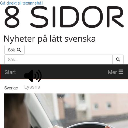
Gå direkt till textinnehåll
Sök
Söktext
Start
Mer
Lyssna
Sverige