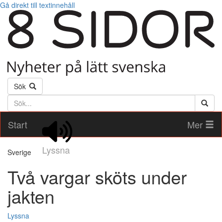
Gå direkt till textinnehåll
Sök
Söktext
Start
Mer
Lyssna
Sverige
Två vargar sköts under
jakten
Lyssna