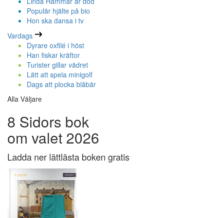
Linda Hammar är död
Populär hjälte på bio
Hon ska dansa i tv
Vardags
Dyrare oxfilé i höst
Han fiskar kräftor
Turister gillar vädret
Lätt att spela minigolf
Dags att plocka blåbär
Alla Väljare
8 Sidors bok
om valet 2026
Ladda ner lättlästa boken gratis