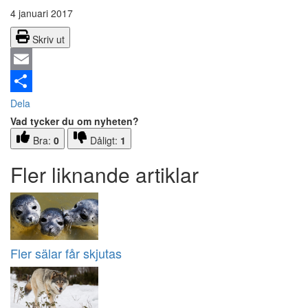
4 januari 2017
Skriv ut
Email
Dela
Vad tycker du om nyheten?
Bra:
0
Dåligt:
1
Fler liknande artiklar
Fler sälar får skjutas