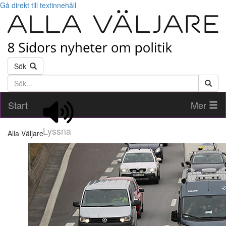
Gå direkt till textinnehåll
Sök
Söktext
Start
Mer
Lyssna
Alla Väljare