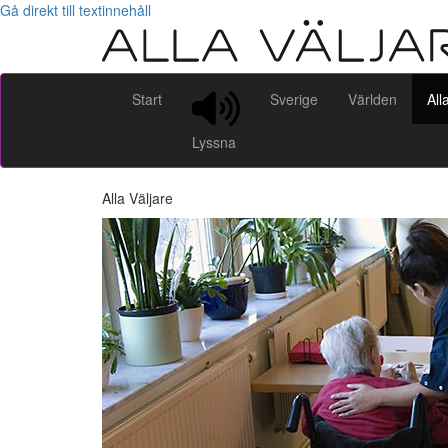
Gå direkt till textinnehåll
Start
Sverige
Världen
All
Lyssna
Alla Väljare