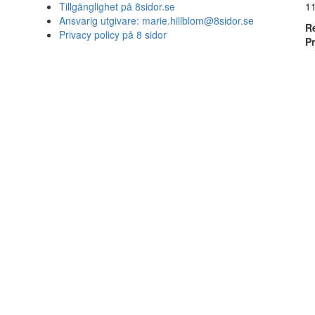
Tillgänglighet på 8sidor.se
1
Ansvarig utgivare:
marie.hillblom@8sidor.se
R
Privacy policy på 8 sidor
P