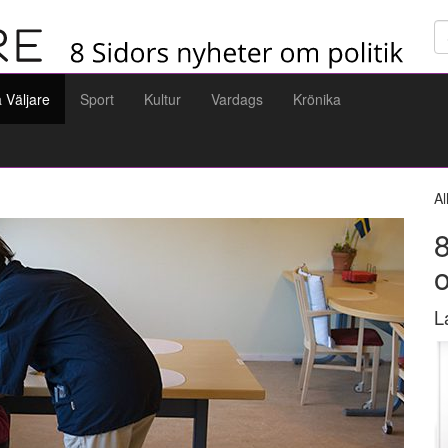
Sö
a Väljare
Sport
Kultur
Vardags
Krönika
Al
8
L