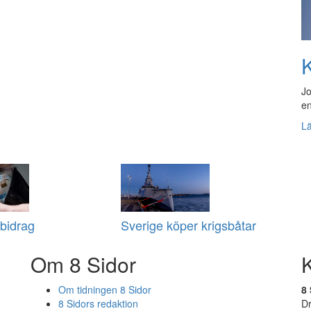
K
Jo
en
L
bidrag
Sverige köper krigsbåtar
Om 8 Sidor
Om tidningen 8 Sidor
8 
8 Sidors redaktion
D