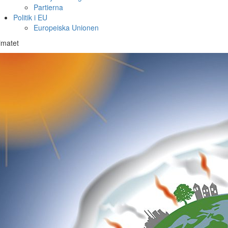
Partierna
Politik i EU
Europeiska Unionen
imatet