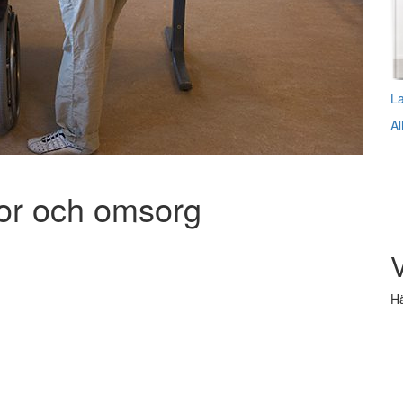
L
Al
lor och omsorg
V
Hä