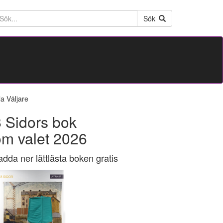
ktext
Sök
la Väljare
 Sidors bok
om valet 2026
adda ner lättlästa boken gratis