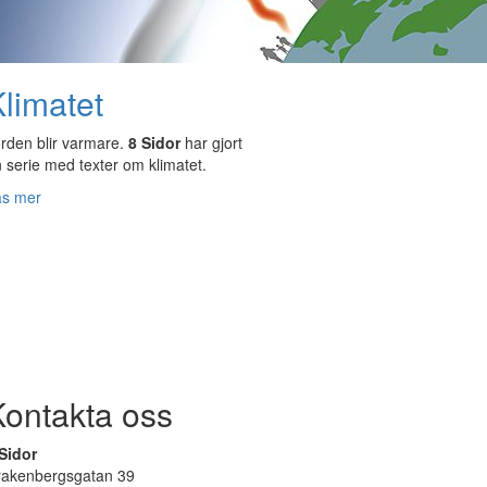
limatet
rden blir varmare.
8 Sidor
har gjort
 serie med texter om klimatet.
äs mer
Kontakta oss
Sidor
rakenbergsgatan 39