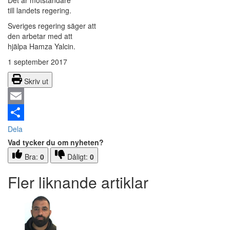
Det är motståndare
till landets regering.
Sveriges regering säger att
den arbetar med att
hjälpa Hamza Yalcin.
1 september 2017
Skriv ut
Email
Dela
Vad tycker du om nyheten?
Bra:
0
Dåligt:
0
Fler liknande artiklar