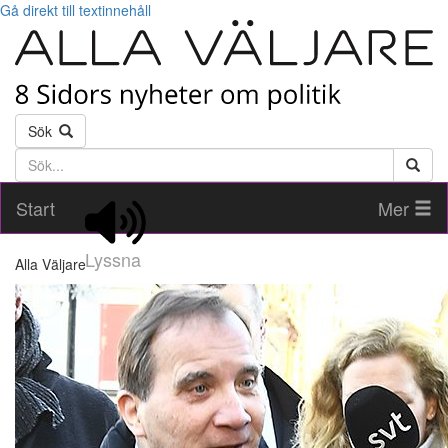
Gå direkt till textinnehåll
Sök
Söktext
Start
Mer
Lyssna
Alla Väljare