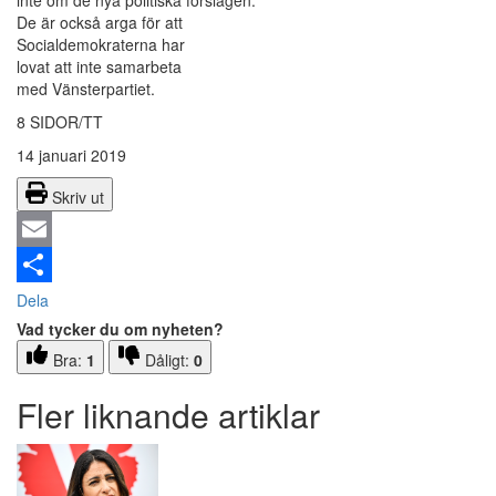
De är också arga för att
Socialdemokraterna har
lovat att inte samarbeta
med Vänsterpartiet.
8 SIDOR/TT
14 januari 2019
Skriv ut
Email
Dela
Vad tycker du om nyheten?
Bra:
1
Dåligt:
0
Fler liknande artiklar