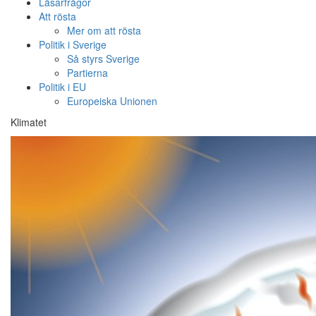
Läsarfrågor
Att rösta
Mer om att rösta
Politik i Sverige
Så styrs Sverige
Partierna
Politik i EU
Europeiska Unionen
Klimatet