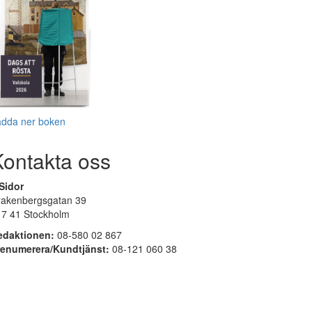
adda ner boken
Kontakta oss
Sidor
rakenbergsgatan 39
17 41 Stockholm
edaktionen:
08-580 02 867
renumerera/Kundtjänst:
08-121 060 38