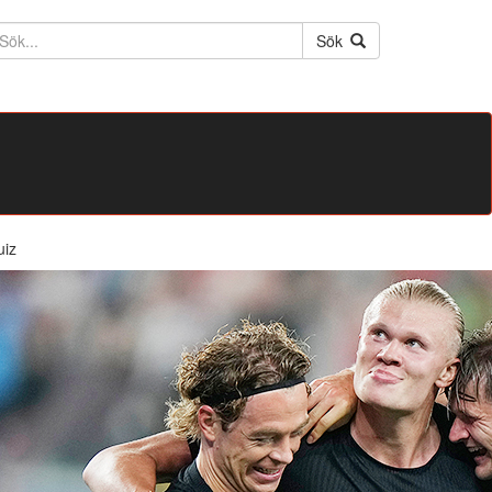
ktext
Sök
uiz