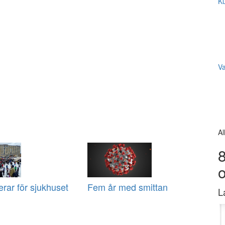
Ku
V
Al
8
erar för sjukhuset
Fem år med smittan
L