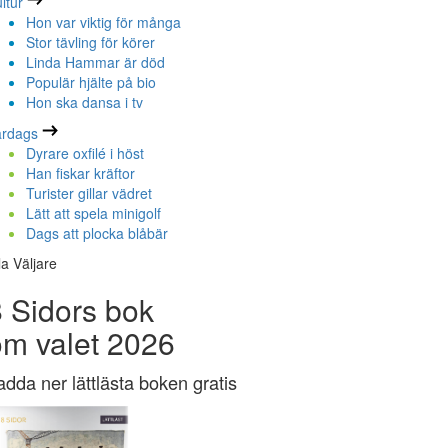
ltur
Hon var viktig för många
Stor tävling för körer
Linda Hammar är död
Populär hjälte på bio
Hon ska dansa i tv
ardags
Dyrare oxfilé i höst
Han fiskar kräftor
Turister gillar vädret
Lätt att spela minigolf
Dags att plocka blåbär
la Väljare
 Sidors bok
om valet 2026
adda ner lättlästa boken gratis