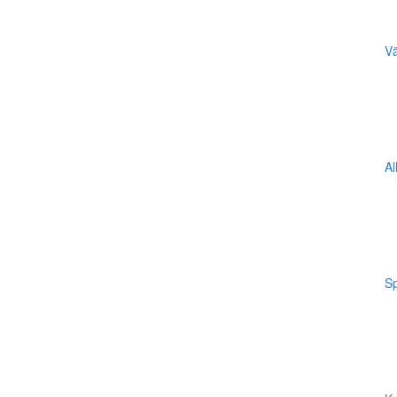
Vä
Al
Sp