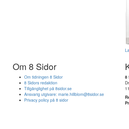
L
Om 8 Sidor
Om tidningen 8 Sidor
8 
8 Sidors redaktion
D
Tillgänglighet på 8sidor.se
1
Ansvarig utgivare:
marie.hillblom@8sidor.se
R
Privacy policy på 8 sidor
P