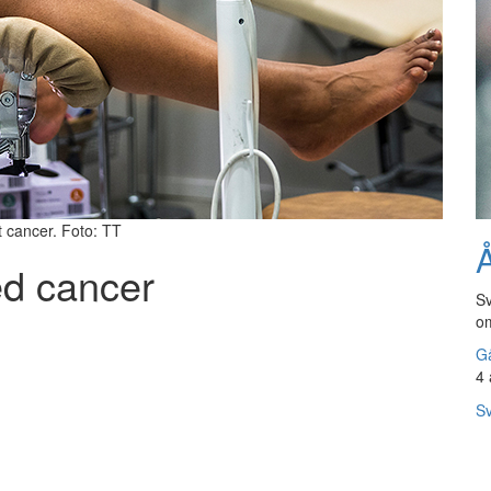
t cancer. Foto: TT
Å
ed cancer
Sv
om
Gå
4 
Sv