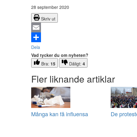
28 september 2020
Skriv ut
Email
Dela
Vad tycker du om nyheten?
Bra:
15
Dåligt:
4
Fler liknande artiklar
Många kan få influensa
De protest