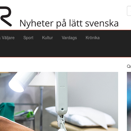
Sö
a Väljare
Sport
Kultur
Vardags
Krönika
Q