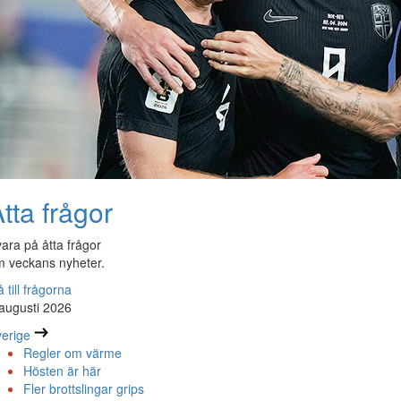
tta frågor
ara på åtta frågor
 veckans nyheter.
 till frågorna
augusti 2026
erige
Regler om värme
Hösten är här
Fler brottslingar grips