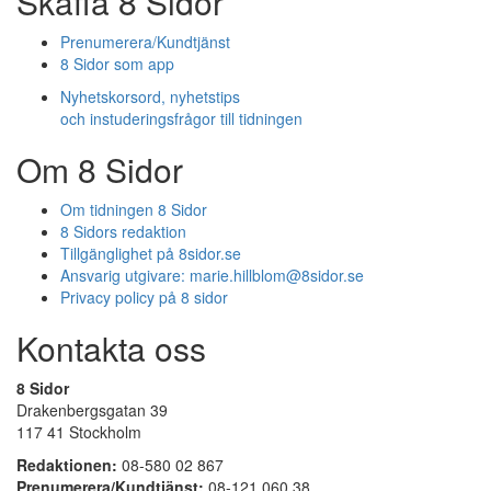
Skaffa 8 Sidor
Prenumerera/Kundtjänst
8 Sidor som app
Nyhetskorsord, nyhetstips
och instuderingsfrågor till tidningen
Om 8 Sidor
Om tidningen 8 Sidor
8 Sidors redaktion
Tillgänglighet på 8sidor.se
Ansvarig utgivare:
marie.hillblom@8sidor.se
Privacy policy på 8 sidor
Kontakta oss
8 Sidor
Drakenbergsgatan 39
117 41 Stockholm
Redaktionen:
08-580 02 867
Prenumerera/Kundtjänst:
08-121 060 38