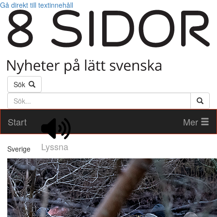
Gå direkt till textinnehåll
Sök
Söktext
Start
Mer
Lyssna
Sverige