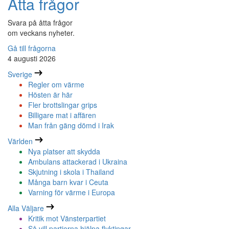
Åtta frågor
Svara på åtta frågor
om veckans nyheter.
Gå till frågorna
4 augusti 2026
Sverige
Regler om värme
Hösten är här
Fler brottslingar grips
Billigare mat i affären
Man från gäng dömd i Irak
Världen
Nya platser att skydda
Ambulans attackerad i Ukraina
Skjutning i skola i Thailand
Många barn kvar i Ceuta
Varning för värme i Europa
Alla Väljare
Kritik mot Vänsterpartiet
Så vill partierna hjälpa flyktingar