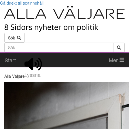
Gå direkt till textinnehåll
Sök
Söktext
Start
Mer
Lyssna
Alla Väljare