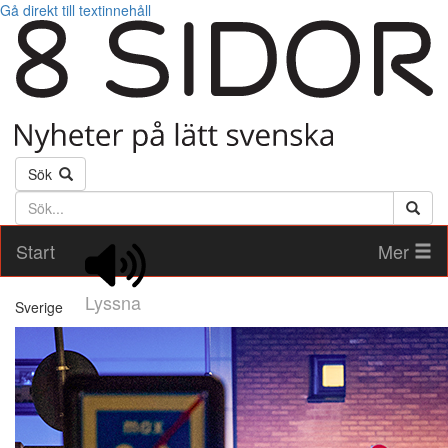
Gå direkt till textinnehåll
Sök
Söktext
Start
Mer
Lyssna
Sverige