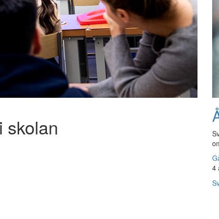
Å
i skolan
Sv
om
Gå
4 
Sv