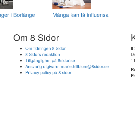
nger i Borlänge
Många kan få influensa
Om 8 Sidor
Om tidningen 8 Sidor
8 
8 Sidors redaktion
D
Tillgänglighet på 8sidor.se
1
Ansvarig utgivare:
marie.hillblom@8sidor.se
R
Privacy policy på 8 sidor
P