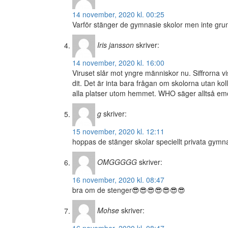
14 november, 2020 kl. 00:25
Varför stänger de gymnasie skolor men inte grun
Iris jansson
skriver:
14 november, 2020 kl. 16:00
Viruset slår mot yngre människor nu. Siffrorna v
dit. Det är inta bara frågan om skolorna utan k
alla platser utom hemmet. WHO säger alltså emot
g
skriver:
15 november, 2020 kl. 12:11
hoppas de stänger skolar speciellt privata gymn
OMGGGGG
skriver:
16 november, 2020 kl. 08:47
bra om de stenger😎😎😎😎😎😎😎
Mohse
skriver: