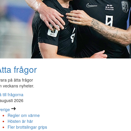
tta frågor
ara på åtta frågor
 veckans nyheter.
 till frågorna
augusti 2026
erige
Regler om värme
Hösten är här
Fler brottslingar grips