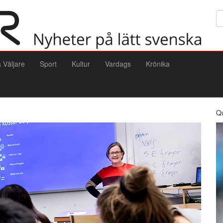
Sö
a Väljare
Sport
Kultur
Vardags
Krönika
Q