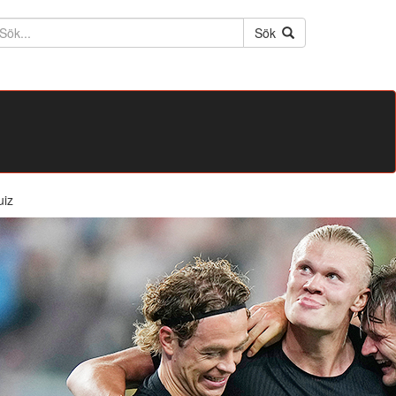
ktext
Sök
uiz