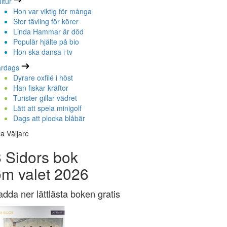
ltur
Hon var viktig för många
Stor tävling för körer
Linda Hammar är död
Populär hjälte på bio
Hon ska dansa i tv
ardags
Dyrare oxfilé i höst
Han fiskar kräftor
Turister gillar vädret
Lätt att spela minigolf
Dags att plocka blåbär
la Väljare
 Sidors bok
om valet 2026
adda ner lättlästa boken gratis