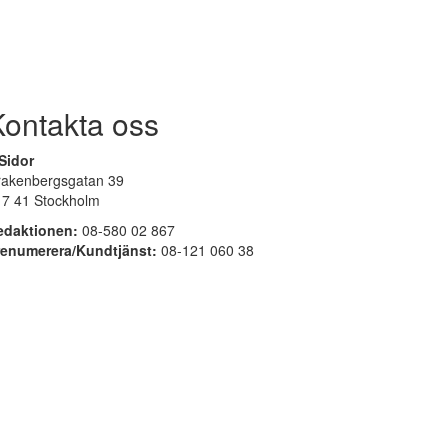
Kontakta oss
Sidor
rakenbergsgatan 39
17 41 Stockholm
edaktionen:
08-580 02 867
renumerera/Kundtjänst:
08-121 060 38