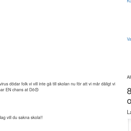
Ku
V
Al
irus dödar folk vi vill inte gå till skolan nu för att vi mår dåligt vi
8
i har EN chans at Dö😠
L
ag vill du sakna skola!!