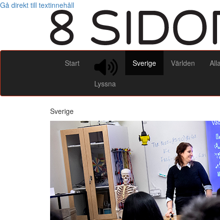
Gå direkt till textinnehåll
Start
Sverige
Världen
All
Lyssna
Sverige