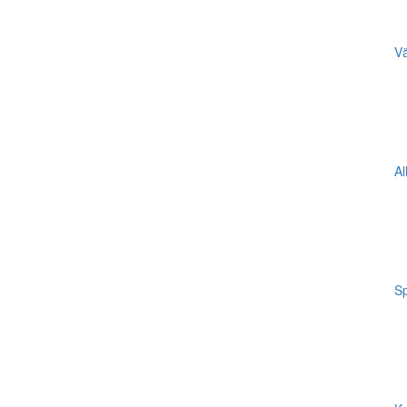
Vä
Al
Sp