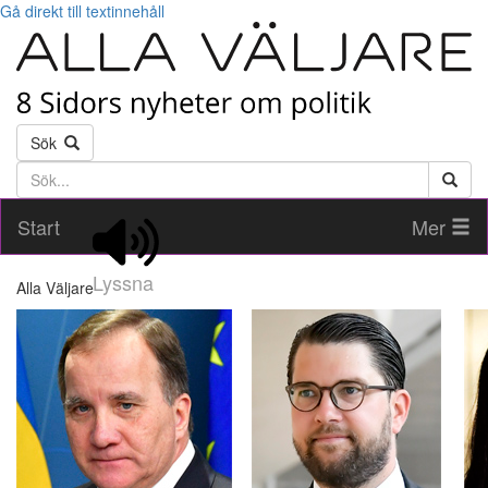
Gå direkt till textinnehåll
Sök
Söktext
Start
Mer
Lyssna
Alla Väljare