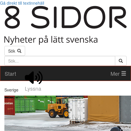
Gå direkt till textinnehåll
Sök
Söktext
Start
Mer
Lyssna
Sverige