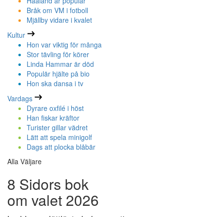
Haaland är populär
Bråk om VM i fotboll
Mjällby vidare i kvalet
Kultur
Hon var viktig för många
Stor tävling för körer
Linda Hammar är död
Populär hjälte på bio
Hon ska dansa i tv
Vardags
Dyrare oxfilé i höst
Han fiskar kräftor
Turister gillar vädret
Lätt att spela minigolf
Dags att plocka blåbär
Alla Väljare
8 Sidors bok
om valet 2026