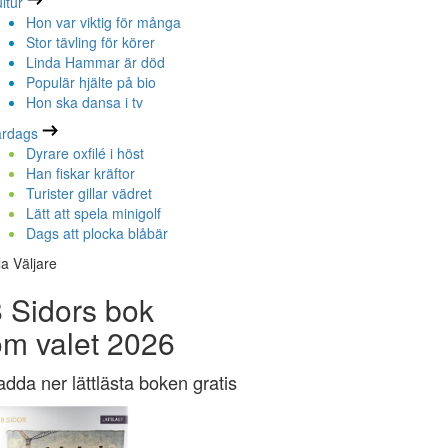
ltur
Hon var viktig för många
Stor tävling för körer
Linda Hammar är död
Populär hjälte på bio
Hon ska dansa i tv
ardags
Dyrare oxfilé i höst
Han fiskar kräftor
Turister gillar vädret
Lätt att spela minigolf
Dags att plocka blåbär
la Väljare
 Sidors bok
om valet 2026
adda ner lättlästa boken gratis