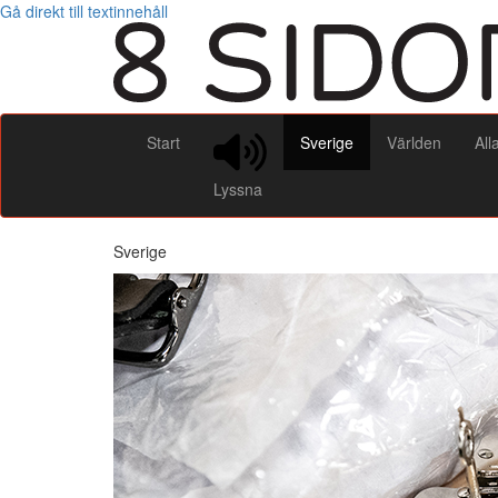
Gå direkt till textinnehåll
Start
Sverige
Världen
All
Lyssna
Sverige