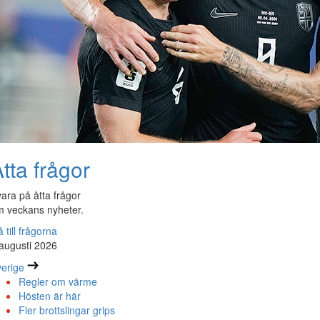
tta frågor
ara på åtta frågor
 veckans nyheter.
 till frågorna
augusti 2026
erige
Regler om värme
Hösten är här
Fler brottslingar grips