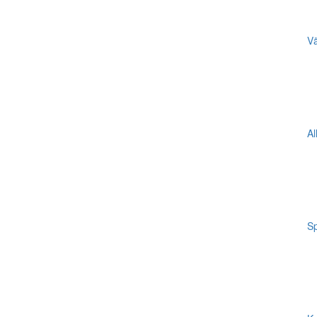
Vä
Al
Sp