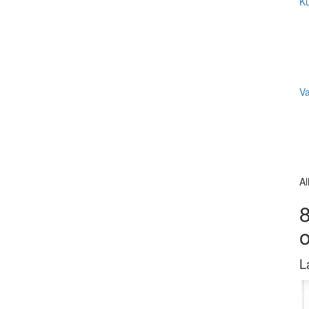
Ku
V
Al
8
L