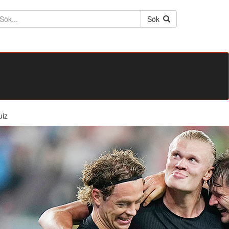
ktext
Sök
uiz