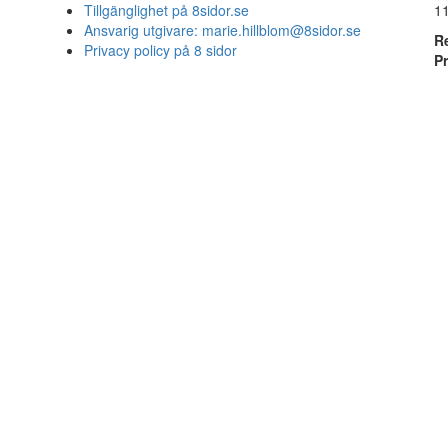
Tillgänglighet på 8sidor.se
1
Ansvarig utgivare:
marie.hillblom@8sidor.se
R
Privacy policy på 8 sidor
P