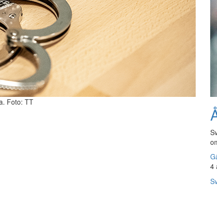
ta. Foto: TT
Å
Sv
om
Gå
4 
Sv