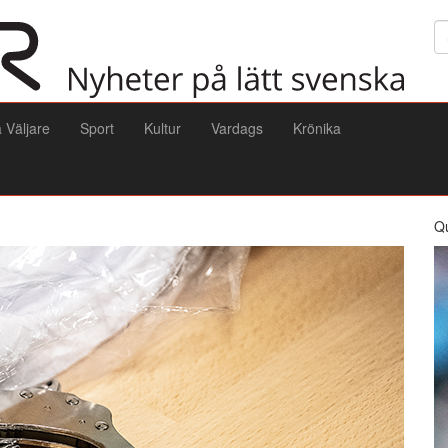
Sö
a Väljare
Sport
Kultur
Vardags
Krönika
Q