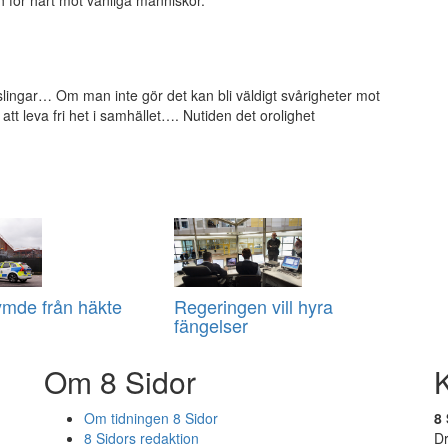
ch för hårt mot vanliga människor.
lingar… Om man inte gör det kan bli väldigt svårigheter mot
 att leva fri het i samhället…. Nutiden det orolighet
ymde från häkte
Regeringen vill hyra
fängelser
Om 8 Sidor
Om tidningen 8 Sidor
8 
8 Sidors redaktion
D