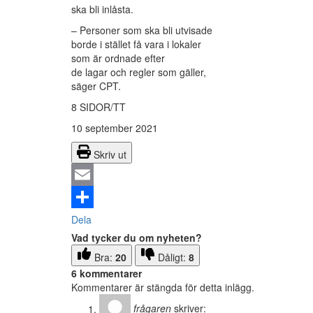
ska bli inlåsta.
– Personer som ska bli utvisade
borde i stället få vara i lokaler
som är ordnade efter
de lagar och regler som gäller,
säger CPT.
8 SIDOR/TT
10 september 2021
Skriv ut
Email
Dela
Vad tycker du om nyheten?
Bra:
20
Dåligt:
8
6 kommentarer
Kommentarer är stängda för detta inlägg.
frågaren
skriver: