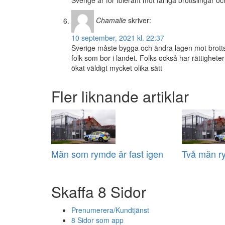
Sverige är för tolerant mot farliga brottslingar o
Chamalie
skriver:
10 september, 2021 kl. 22:37
Sverige måste bygga och ändra lagen mot brotts
folk som bor i landet. Folks också har rättigheter
ökat väldigt mycket olika sätt
Fler liknande artiklar
Män som rymde är fast igen
Två män r
Skaffa 8 Sidor
Prenumerera/Kundtjänst
8 Sidor som app