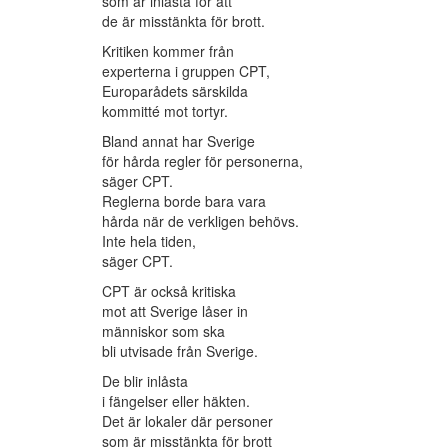
som är inlåsta för att
de är misstänkta för brott.
Kritiken kommer från
experterna i gruppen CPT,
Europarådets särskilda
kommitté mot tortyr.
Bland annat har Sverige
för hårda regler för personerna,
säger CPT.
Reglerna borde bara vara
hårda när de verkligen behövs.
Inte hela tiden,
säger CPT.
CPT är också kritiska
mot att Sverige låser in
människor som ska
bli utvisade från Sverige.
De blir inlåsta
i fängelser eller häkten.
Det är lokaler där personer
som är misstänkta för brott