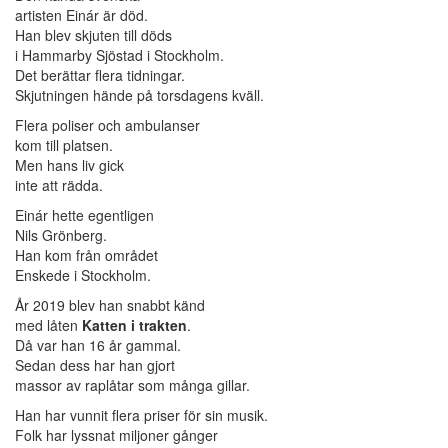
artisten Einár är död.
Han blev skjuten till döds
i Hammarby Sjöstad i Stockholm.
Det berättar flera tidningar.
Skjutningen hände på torsdagens kväll.
Flera poliser och ambulanser
kom till platsen.
Men hans liv gick
inte att rädda.
Einár hette egentligen
Nils Grönberg.
Han kom från området
Enskede i Stockholm.
År 2019 blev han snabbt känd
med låten
Katten i trakten
.
Då var han 16 år gammal.
Sedan dess har han gjort
massor av raplåtar som många gillar.
Han har vunnit flera priser för sin musik.
Folk har lyssnat miljoner gånger