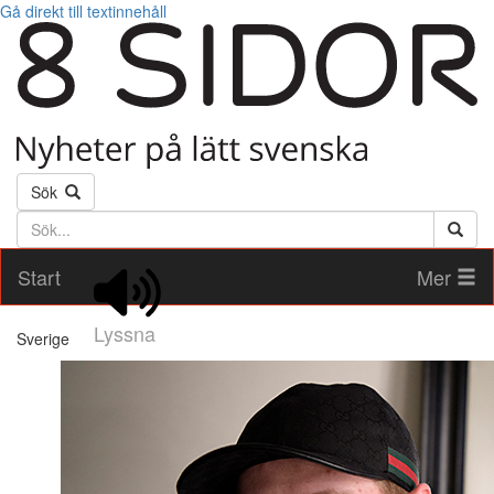
Gå direkt till textinnehåll
Sök
Söktext
Start
Mer
Lyssna
Sverige