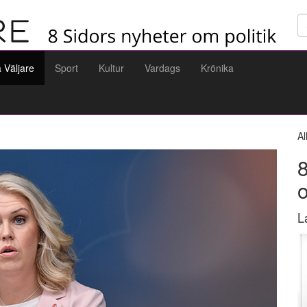
Sö
a Väljare
Sport
Kultur
Vardags
Krönika
Al
8
L