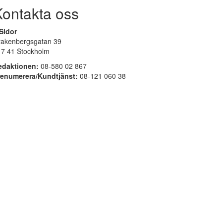
Kontakta oss
Sidor
rakenbergsgatan 39
17 41 Stockholm
edaktionen:
08-580 02 867
renumerera/Kundtjänst:
08-121 060 38