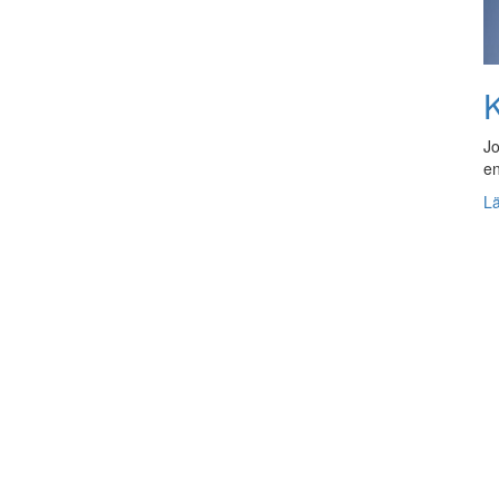
K
Jo
en
L