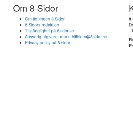
Om 8 Sidor
Om tidningen 8 Sidor
8 
8 Sidors redaktion
D
Tillgänglighet på 8sidor.se
1
Ansvarig utgivare:
marie.hillblom@8sidor.se
R
Privacy policy på 8 sidor
P