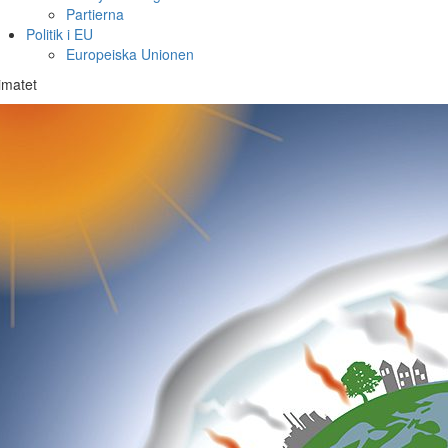
Partierna
Politik i EU
Europeiska Unionen
imatet