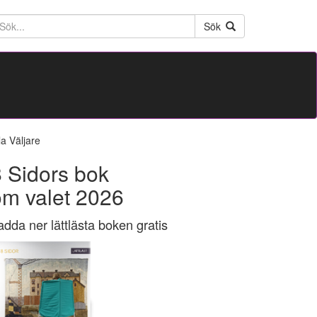
ktext
Sök
la Väljare
 Sidors bok
om valet 2026
adda ner lättlästa boken gratis