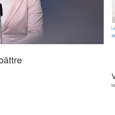
L
Al
bättre
V
Hä