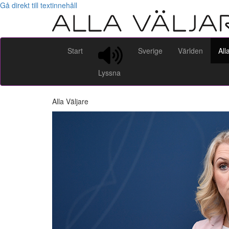
Gå direkt till textinnehåll
Start
Sverige
Världen
All
Lyssna
Alla Väljare