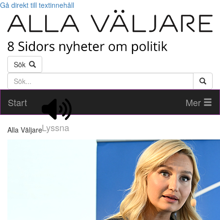
Gå direkt till textinnehåll
Sök
Söktext
Start
Mer
Lyssna
Alla Väljare