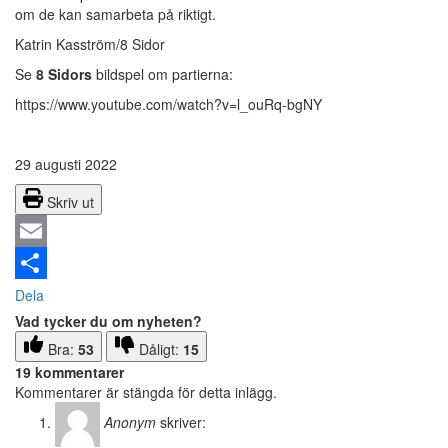
om de kan samarbeta på riktigt.
Katrin Kasström/8 Sidor
Se
8 Sidors
bildspel om partierna:
https://www.youtube.com/watch?v=l_ouRq-bgNY
29 augusti 2022
Skriv ut
Email
Dela
Vad tycker du om nyheten?
Bra:
53
Dåligt:
15
19 kommentarer
Kommentarer är stängda för detta inlägg.
Anonym
skriver: