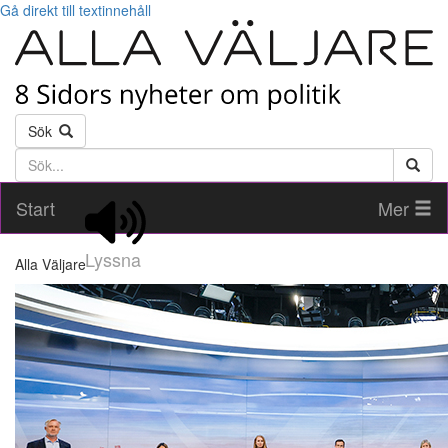
Gå direkt till textinnehåll
Sök
Söktext
Start
Mer
Lyssna
Alla Väljare