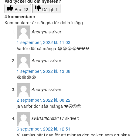
Vad tycker du om nyheten?
Bra:
13
Dåligt:
1
4 kommentarer
Kommentarer är stängda för detta inlägg.
Anonym
skriver:
1 september, 2022 kl. 11:03
Varför dör så många 😭😭😭😭💔💔💔
Anonym
skriver:
1 september, 2022 kl. 13:38
😭😭😭😭
Anonym
skriver:
2 september, 2022 kl. 08:22
ja varför dör såå många 💔😭😢😠
svårtattförstå117
skriver:
6 september, 2022 kl. 12:51
Vi samlas här i dag för att minnas den pojken som drunkna