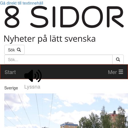
Gå direkt till textinnehåll
Sök
Söktext
Start
Mer
Lyssna
Sverige