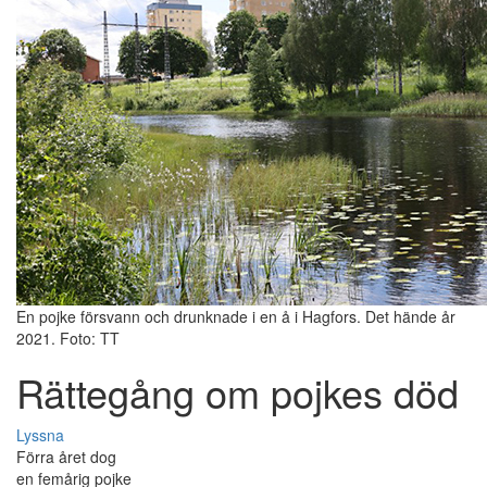
En pojke försvann och drunknade i en å i Hagfors. Det hände år
2021. Foto: TT
Rättegång om pojkes död
Lyssna
Förra året dog
en femårig pojke