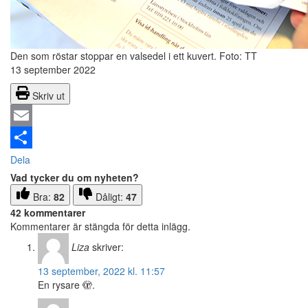
Den som röstar stoppar en valsedel i ett kuvert.
Foto: TT
13 september 2022
Skriv ut
Email
Dela
Vad tycker du om nyheten?
Bra:
82
Dåligt:
47
42 kommentarer
Kommentarer är stängda för detta inlägg.
Liza
skriver:
13 september, 2022 kl. 11:57
En rysare 🫣.