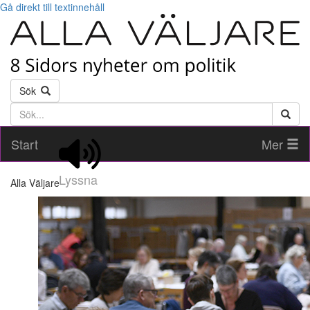
Gå direkt till textinnehåll
Sök
Söktext
Start
Mer
Lyssna
Alla Väljare