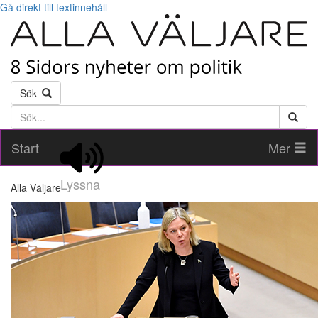
Gå direkt till textinnehåll
Sök
Söktext
Start
Mer
Lyssna
Alla Väljare