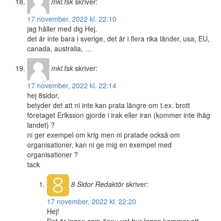
mkl.fsk
skriver:
17 november, 2022 kl. 22:10
jag håller med dig Hej.
det är inte bara i sverige, det är i flera rika länder, usa, EU,
canada, australia, …
mkl.fsk
skriver:
17 november, 2022 kl. 22:14
hej 8sidor,
betyder det att ni inte kan prata längre om t.ex. brott
företaget Eriksson gjorde i irak eller iran (kommer inte ihåg
landet) ?
ni ger exempel om krig men ni pratade också om
organisationer, kan ni ge mig en exempel med
organisationer ?
tack
8 Sidor
Redaktör
skriver:
17 november, 2022 kl. 22:20
Hej!
Det är ingen som ännu vet hur lagen kommer att