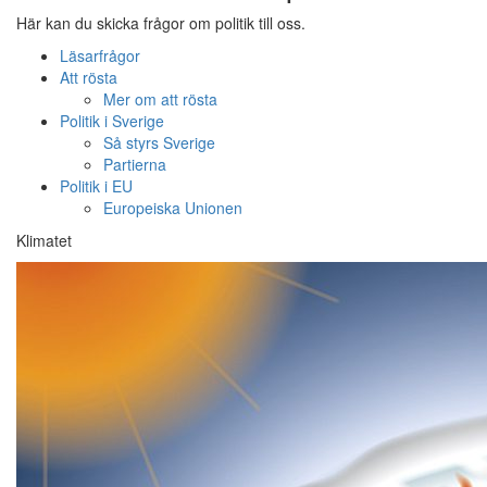
Här kan du skicka frågor om politik till oss.
Läsarfrågor
Att rösta
Mer om att rösta
Politik i Sverige
Så styrs Sverige
Partierna
Politik i EU
Europeiska Unionen
Klimatet