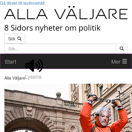
Gå direkt till textinnehåll
Sök
Söktext
Start
Mer
Lyssna
Alla Väljare