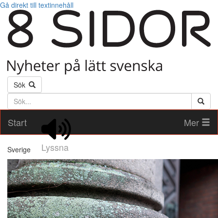
Gå direkt till textinnehåll
Sök
Söktext
Start
Mer
Lyssna
Sverige