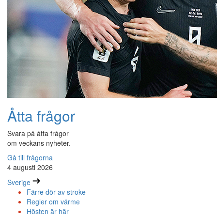
Åtta frågor
Svara på åtta frågor
om veckans nyheter.
Gå till frågorna
4 augusti 2026
Sverige
Färre dör av stroke
Regler om värme
Hösten är här