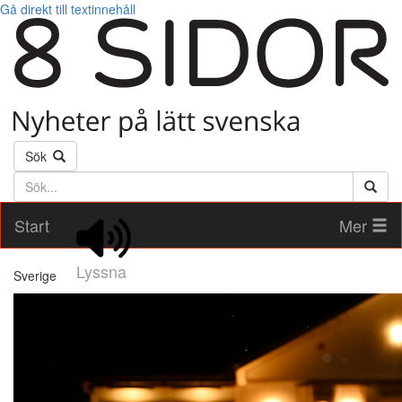
Gå direkt till textinnehåll
Sök
Söktext
Start
Mer
Lyssna
Sverige