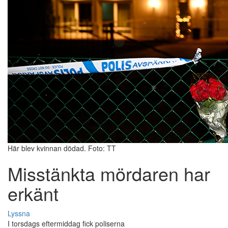
Här blev kvinnan dödad. Foto: TT
Misstänkta mördaren har
erkänt
Lyssna
I torsdags eftermiddag fick poliserna