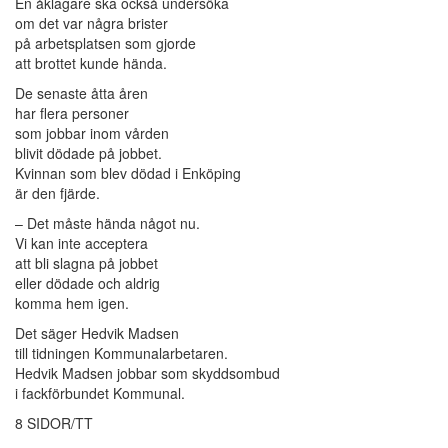
En åklagare ska också undersöka
om det var några brister
på arbetsplatsen som gjorde
att brottet kunde hända.
De senaste åtta åren
har flera personer
som jobbar inom vården
blivit dödade på jobbet.
Kvinnan som blev dödad i Enköping
är den fjärde.
– Det måste hända något nu.
Vi kan inte acceptera
att bli slagna på jobbet
eller dödade och aldrig
komma hem igen.
Det säger Hedvik Madsen
till tidningen Kommunalarbetaren.
Hedvik Madsen jobbar som skyddsombud
i fackförbundet Kommunal.
8 SIDOR/TT