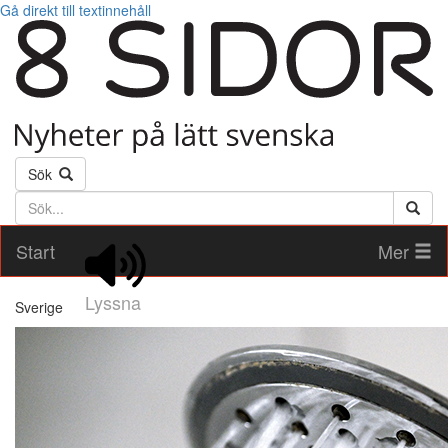
Gå direkt till textinnehåll
Sök
Söktext
Start
Mer
Lyssna
Sverige