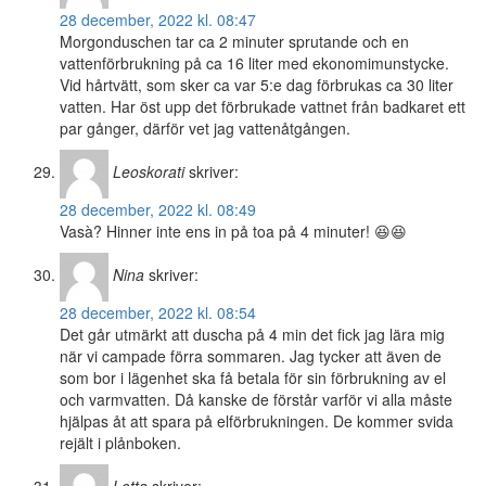
28 december, 2022 kl. 08:47
Morgonduschen tar ca 2 minuter sprutande och en
vattenförbrukning på ca 16 liter med ekonomimunstycke.
Vid hårtvätt, som sker ca var 5:e dag förbrukas ca 30 liter
vatten. Har öst upp det förbrukade vattnet från badkaret ett
par gånger, därför vet jag vattenåtgången.
Leoskorati
skriver:
28 december, 2022 kl. 08:49
Vasà? Hinner inte ens in på toa på 4 minuter! 😆😆
Nina
skriver:
28 december, 2022 kl. 08:54
Det går utmärkt att duscha på 4 min det fick jag lära mig
när vi campade förra sommaren. Jag tycker att även de
som bor i lägenhet ska få betala för sin förbrukning av el
och varmvatten. Då kanske de förstår varför vi alla måste
hjälpas åt att spara på elförbrukningen. De kommer svida
rejält i plånboken.