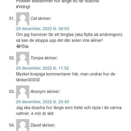
Politiker bestämmer hur länge du får duscha!
#Vidrigt
Cat
skriver:
29 december, 2022 kl. 06:53
Om jag framöver får ett timglas (ska flytta så småningom)
så kan de stoppa upp det där solen inte skiner!
😂🤠🙏
Tompa
skriver:
29 december, 2022 kl. 11:52
Mycket knepiga kommentarer här, man undrar hur de
tänker🤣🤣🤣
Anonym
skriver:
29 december, 2022 kl. 20:45
Jag ska duscha hur länge som helst och njuta i de varma
vattnet. 4 min är skit
David
skriver: