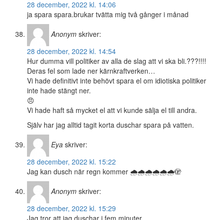
28 december, 2022 kl. 14:06
ja spara spara.brukar tvätta mig två gånger i månad
Anonym
skriver:
28 december, 2022 kl. 14:54
Hur dumma vill politiker av alla de slag att vi ska bli.???!!!!
Deras fel som lade ner kärnkraftverken…
Vi hade definitivt inte behövt spara el om idiotiska politiker
inte hade stängt ner.
😠
Vi hade haft så mycket el att vi kunde sälja el till andra.
Själv har jag alltid tagit korta duschar spara på vatten.
Eya
skriver:
28 december, 2022 kl. 15:22
Jag kan dusch när regn kommer 🌧🌧🌧🌧🌧🌧🫣
Anonym
skriver:
28 december, 2022 kl. 15:29
Jag tror att jag duschar i fem minuter