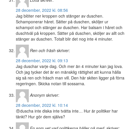
Lotta
skriver:
28 december, 2022 kl. 08:56
Jag blöter ner kroppen och stänger av duschen.
Schamponerar håret. Sätter på duschen, sköljer ur
schampot och stänger av duschen. Har balsam i håret och
duschtvål på kroppen. Sätter på duschen, sköljer av allt och
stänger av duschen. Totalt blir det nog inte 4 minuter.
Ren och fräsh
skriver:
28 december, 2022 kl. 09:13
Jag duschar varje dag. Och mer än 4 minuter kan jag lova.
Och jag tycker det är en mänsklig rättighet att kunna hålla
sig så ren och fräsch man vill. Den här skiten ligger på förra
regeringen. Skicka notan till sossarna.
Anonym
skriver:
28 december, 2022 kl. 10:14
😠duscha inte diska inte tvätta inte… Hur är politiker har
tänkt? Hur gör dem själva?
En som vet vad politikerna håller på med.
skriver: