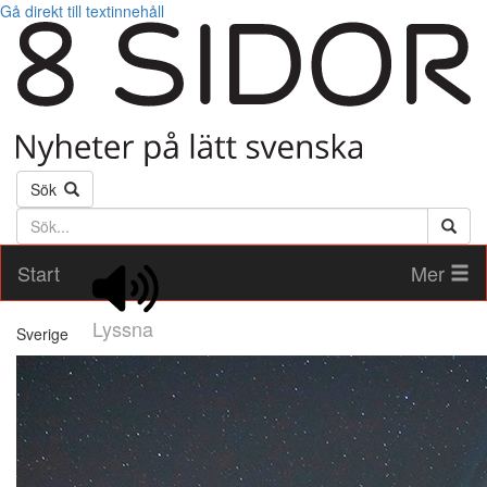
Gå direkt till textinnehåll
Sök
Söktext
Start
Mer
Lyssna
Sverige