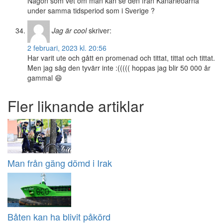
Någon som vet om man kan se den från Kanarieöarna
under samma tidsperiod som i Sverige ?
Jag är cool
skriver:
2 februari, 2023 kl. 20:56
Har varit ute och gått en promenad och tittat, tittat och tittat.
Men jag såg den tyvärr inte :((((( hoppas jag blir 50 000 år
gammal 😄
Fler liknande artiklar
Man från gäng dömd i Irak
Båten kan ha blivit påkörd