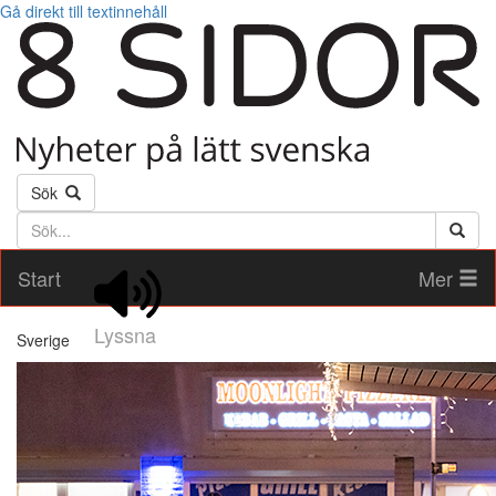
Gå direkt till textinnehåll
Sök
Söktext
Start
Mer
Lyssna
Sverige