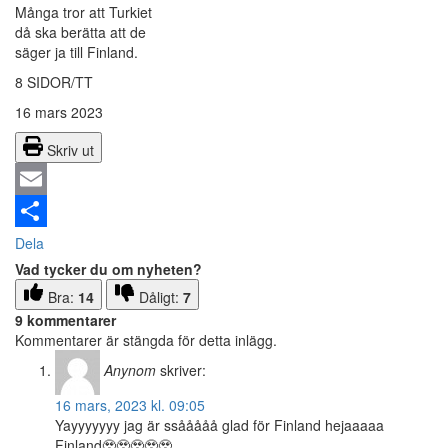
Många tror att Turkiet
då ska berätta att de
säger ja till Finland.
8 SIDOR/TT
16 mars 2023
Skriv ut
Email
Dela
Vad tycker du om nyheten?
Bra:
14
Dåligt:
7
9 kommentarer
Kommentarer är stängda för detta inlägg.
Anynom
skriver:
16 mars, 2023 kl. 09:05
Yayyyyyyy jag är ssååååå glad för Finland hejaaaaa
Finland🥹🥹🥹🥹🥹