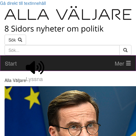
Gå direkt till textinnehåll
Sök
Söktext
Start
Mer
Lyssna
Alla Väljare