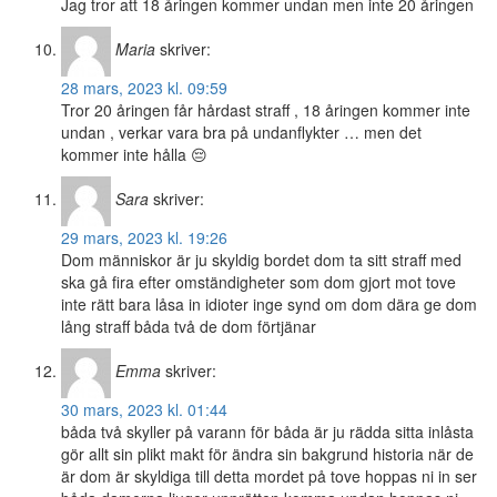
Jag tror att 18 åringen kommer undan men inte 20 åringen
Maria
skriver:
28 mars, 2023 kl. 09:59
Tror 20 åringen får hårdast straff , 18 åringen kommer inte
undan , verkar vara bra på undanflykter … men det
kommer inte hålla 😔
Sara
skriver:
29 mars, 2023 kl. 19:26
Dom människor är ju skyldig bordet dom ta sitt straff med
ska gå fira efter omständigheter som dom gjort mot tove
inte rätt bara låsa in idioter inge synd om dom dära ge dom
lång straff båda två de dom förtjänar
Emma
skriver:
30 mars, 2023 kl. 01:44
båda två skyller på varann för båda är ju rädda sitta inlåsta
gör allt sin plikt makt för ändra sin bakgrund historia när de
är dom är skyldiga till detta mordet på tove hoppas ni in ser