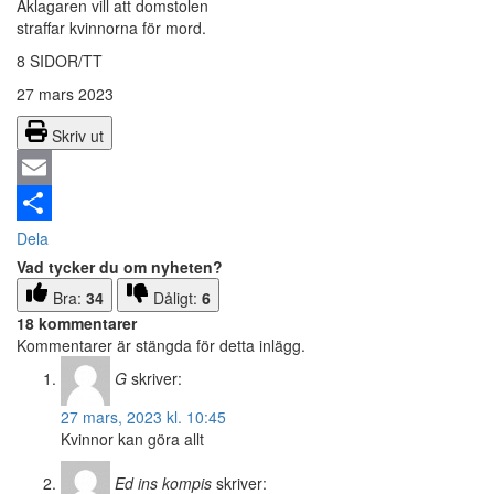
Åklagaren vill att domstolen
straffar kvinnorna för mord.
8 SIDOR/TT
27 mars 2023
Skriv ut
Email
Dela
Vad tycker du om nyheten?
Bra:
34
Dåligt:
6
18 kommentarer
Kommentarer är stängda för detta inlägg.
G
skriver:
27 mars, 2023 kl. 10:45
Kvinnor kan göra allt
Ed ins kompis
skriver: