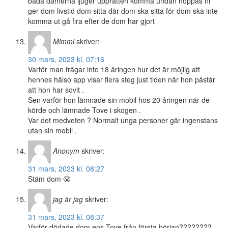
båda damerna ljuger upprätten komma undan hoppas ni
ger dom livstid dom sitta där dom ska sitta för dom ska inte
komma ut gå fira efter de dom har gjort
Mimmi
skriver:
30 mars, 2023 kl. 07:16
Varför man frågar inte 18 åringen hur det är möjlig att
hennes hälso app visar flera steg just tiden när hon påstår
att hon har sovit .
Sen varför hon lämnade sin mobil hos 20 åringen när de
körde och lämnade Tove i skogen .
Var det medveten ? Normalt unga personer går ingenstans
utan sin mobil .
Anonym
skriver:
31 mars, 2023 kl. 08:27
Stäm dom 😤
jag är jag
skriver:
31 mars, 2023 kl. 08:37
Varför dödade dom ens Tove från första början????????