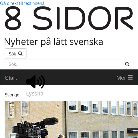
Gå direkt till textinnehåll
Sök
Söktext
Start
Mer
Lyssna
Sverige