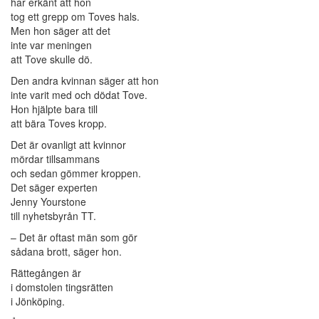
har erkänt att hon
tog ett grepp om Toves hals.
Men hon säger att det
inte var meningen
att Tove skulle dö.
Den andra kvinnan säger att hon
inte varit med och dödat Tove.
Hon hjälpte bara till
att bära Toves kropp.
Det är ovanligt att kvinnor
mördar tillsammans
och sedan gömmer kroppen.
Det säger experten
Jenny Yourstone
till nyhetsbyrån TT.
– Det är oftast män som gör
sådana brott, säger hon.
Rättegången är
i domstolen tingsrätten
i Jönköping.