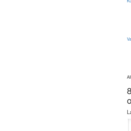
Ku
V
Al
8
L