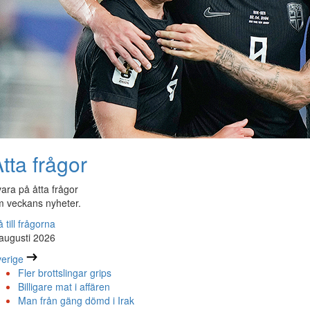
tta frågor
ara på åtta frågor
 veckans nyheter.
 till frågorna
augusti 2026
erige
Fler brottslingar grips
Billigare mat i affären
Man från gäng dömd i Irak