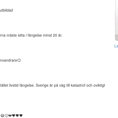
 utbildad
rna måste sitta i fängelse minst 20 år.
L
 invandrare😏
llet livstid fängelse. Sverige är på väg till katastrof och oviktigt
😔😷🤢💔🖤🖤🖤