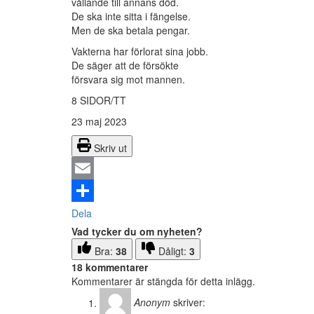
vållande till annans död.
De ska inte sitta i fängelse.
Men de ska betala pengar.
Vakterna har förlorat sina jobb.
De säger att de försökte
försvara sig mot mannen.
8 SIDOR/TT
23 maj 2023
Skriv ut
Email
Dela
Vad tycker du om nyheten?
Bra:
38
Dåligt:
3
18 kommentarer
Kommentarer är stängda för detta inlägg.
Anonym
skriver: