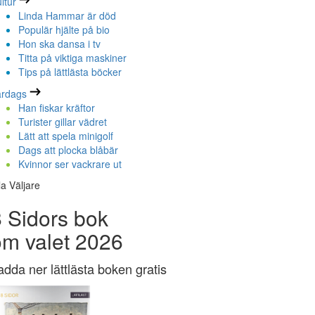
ltur
Linda Hammar är död
Populär hjälte på bio
Hon ska dansa i tv
Titta på viktiga maskiner
Tips på lättlästa böcker
ardags
Han fiskar kräftor
Turister gillar vädret
Lätt att spela minigolf
Dags att plocka blåbär
Kvinnor ser vackrare ut
la Väljare
 Sidors bok
om valet 2026
adda ner lättlästa boken gratis