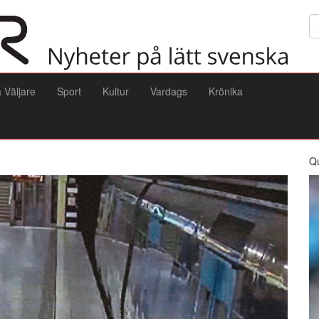
Sö
a Väljare
Sport
Kultur
Vardags
Krönika
Q