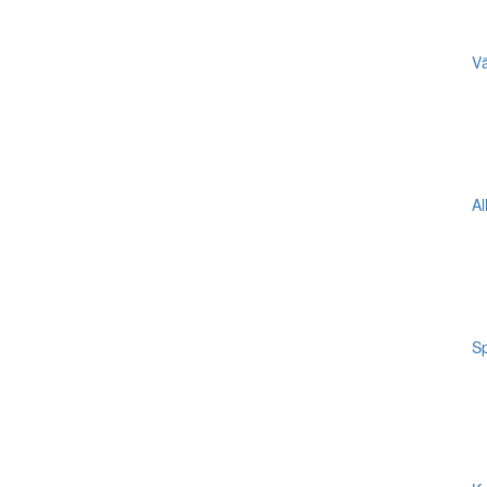
Vä
Al
Sp