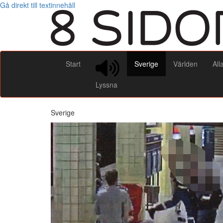
Gå direkt till textinnehåll
Start
Sverige
Världen
All
Lyssna
Sverige