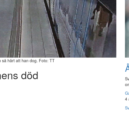
 så hårt att han dog. Foto: TT
Å
nens död
Sv
om
Gå
4 
Sv