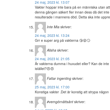
24 maj, 2023 kl. 13:07
Vakter hoppar inte bara på en människa utan att 
denna gången säkert fler innan dess då det inte 
resulterade i mannens död. Detta ska inte uppr
Inte Mia
skriver:
24 maj, 2023 kl. 13:24
Grr e super arg på vakterna 😘😝🙄
Alisha
skriver:
24 maj, 2023 kl. 21:05
Är vakterna dumma i huvudet eller? Kan de inte kon
istället?😠😠
Fattar ingenting
skriver:
25 maj, 2023 kl. 17:00
Konstiga vakter .Det är konstig att strypa någon
#vemgörnåttsånt
skriver: