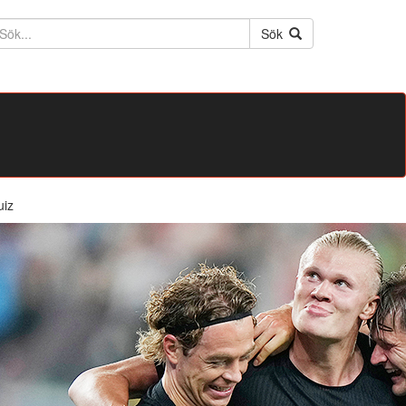
ktext
Sök
uiz