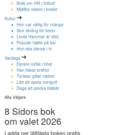
Bråk om VM i fotboll
Mjällby vidare i kvalet
Kultur
Hon var viktig för många
Stor tävling för körer
Linda Hammar är död
Populär hjälte på bio
Hon ska dansa i tv
Vardags
Dyrare oxfilé i höst
Han fiskar kräftor
Turister gillar vädret
Lätt att spela minigolf
Dags att plocka blåbär
Alla Väljare
8 Sidors bok
om valet 2026
Ladda ner lättlästa boken gratis