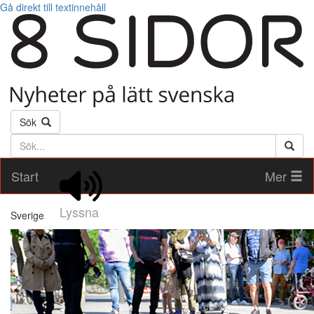
Gå direkt till textinnehåll
Sök
Söktext
Start
Mer
Lyssna
Sverige