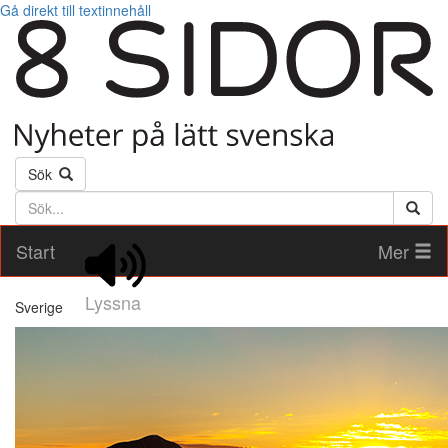
Gå direkt till textinnehåll
Sök
Söktext
Start
Mer
Lyssna
Sverige