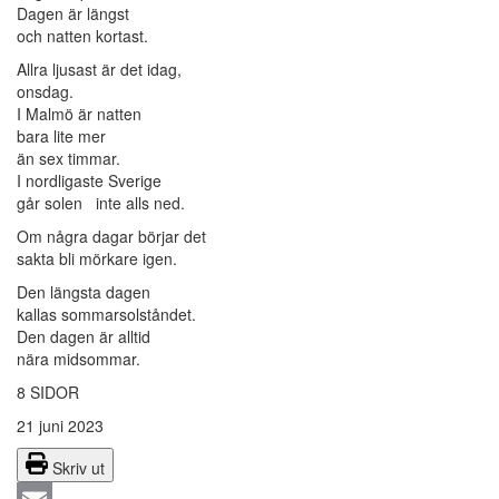
Dagen är längst
och natten kortast.
Allra ljusast är det idag,
onsdag.
I Malmö är natten
bara lite mer
än sex timmar.
I nordligaste Sverige
går solen inte alls ned.
Om några dagar börjar det
sakta bli mörkare igen.
Den längsta dagen
kallas sommarsolståndet.
Den dagen är alltid
nära midsommar.
8 SIDOR
21 juni 2023
Skriv ut