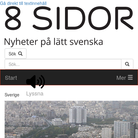
Gå direkt till textinnehåll
Sök
Söktext
Start
Mer
Lyssna
Sverige