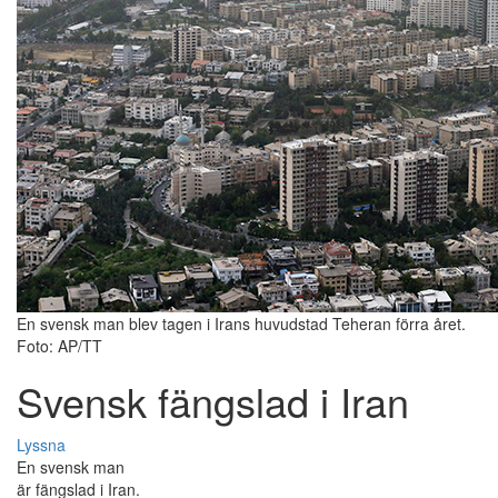
En svensk man blev tagen i Irans huvudstad Teheran förra året.
Foto: AP/TT
Svensk fängslad i Iran
Lyssna
En svensk man
är fängslad i Iran.