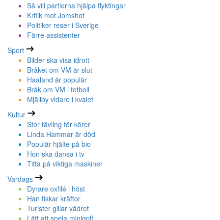
Så vill partierna hjälpa flyktingar
Kritik mot Jomshof
Politiker reser i Sverige
Färre assistenter
Sport
Bilder ska visa idrott
Bråket om VM är slut
Haaland är populär
Bråk om VM i fotboll
Mjällby vidare i kvalet
Kultur
Stor tävling för körer
Linda Hammar är död
Populär hjälte på bio
Hon ska dansa i tv
Titta på viktiga maskiner
Vardags
Dyrare oxfilé i höst
Han fiskar kräftor
Turister gillar vädret
Lätt att spela minigolf