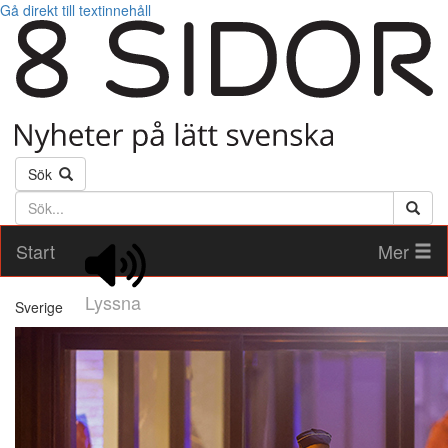
Gå direkt till textinnehåll
Sök
Söktext
Start
Mer
Lyssna
Sverige