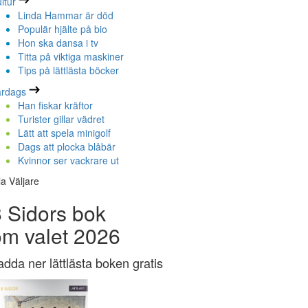
ltur
Linda Hammar är död
Populär hjälte på bio
Hon ska dansa i tv
Titta på viktiga maskiner
Tips på lättlästa böcker
ardags
Han fiskar kräftor
Turister gillar vädret
Lätt att spela minigolf
Dags att plocka blåbär
Kvinnor ser vackrare ut
la Väljare
 Sidors bok
om valet 2026
adda ner lättlästa boken gratis