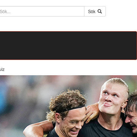
ktext
Sök
uiz