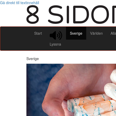
Gå direkt till textinnehåll
Start
Sverige
Världen
All
Lyssna
Sverige