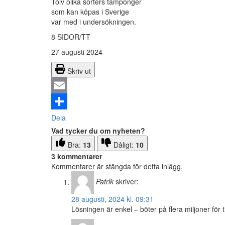
Tolv olika sorters tamponger
som kan köpas i Sverige
var med i undersökningen.
8 SIDOR/TT
27 augusti 2024
Skriv ut
Email
Dela
Vad tycker du om nyheten?
Bra:
13
Dåligt:
10
3 kommentarer
Kommentarer är stängda för detta inlägg.
Patrik
skriver:
28 augusti, 2024 kl. 09:31
Lösningen är enkel – böter på flera miljoner för ti