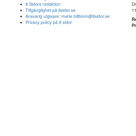
8 Sidors redaktion
D
Tillgänglighet på 8sidor.se
1
Ansvarig utgivare:
marie.hillblom@8sidor.se
R
Privacy policy på 8 sidor
P