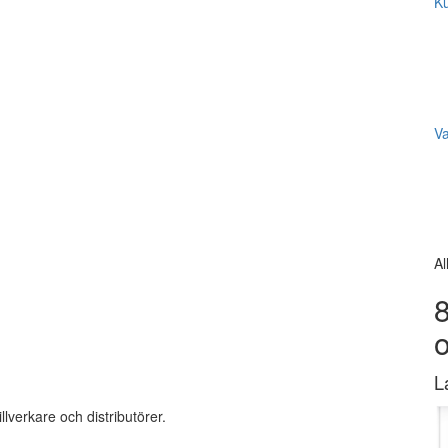
Ku
V
Al
8
L
llverkare och distributörer.