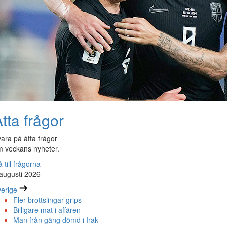
tta frågor
ara på åtta frågor
 veckans nyheter.
 till frågorna
augusti 2026
erige
Fler brottslingar grips
Billigare mat i affären
Man från gäng dömd i Irak