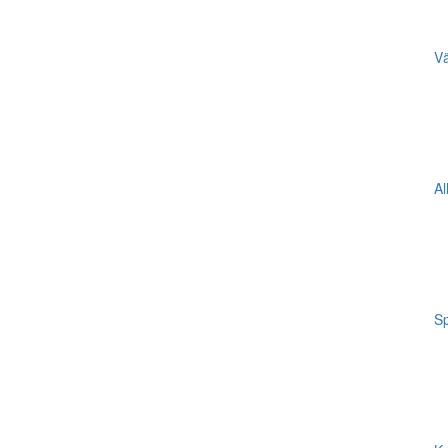
Vä
Al
Sp