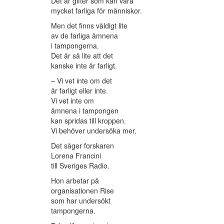
Det är gifter som kan vara
mycket farliga för människor.
Men det finns väldigt lite
av de farliga ämnena
i tampongerna.
Det är så lite att det
kanske inte är farligt.
– Vi vet inte om det
är farligt eller inte.
Vi vet inte om
ämnena i tampongen
kan spridas till kroppen.
Vi behöver undersöka mer.
Det säger forskaren
Lorena Francini
till Sveriges Radio.
Hon arbetar på
organisationen Rise
som har undersökt
tampongerna.