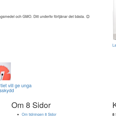
gsmedel och GMO. Ditt underliv förtjänar det bästa. 😊
L
iet vill ge unga
nsskydd
Om 8 Sidor
Om tidningen 8 Sidor
8 