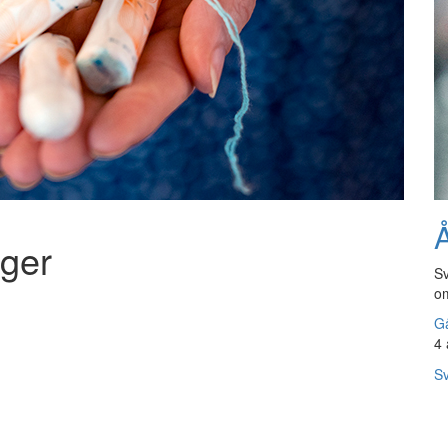
Å
nger
Sv
om
Gå
4 
Sv