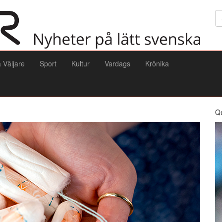
Sö
a Väljare
Sport
Kultur
Vardags
Krönika
Q