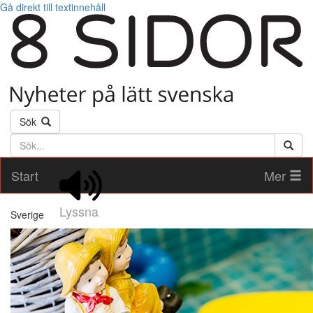
Gå direkt till textinnehåll
Sök
Söktext
Start
Mer
Lyssna
Sverige