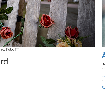
dad. Foto: TT
Å
ord
Sv
om
Gå
4 
Sv