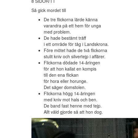
8 SIDOR/TT
Så gick mordet till
De tre flickorna lärde känna
varandra på ett hem för unga
med problem.
De hade bestämt träff
i ett område för tåg i Landskrona.
Före mötet hade de två flickorna
stulit kniv och silvertejp i affärer.
Flickorna dödade 14-åringen
för att hon kallat en kompis
till den ena flickan
för hora eller horunge.
Det säger domstolen.
Flickorna högg 14-åringen
med kniv mot hals och ben.
De band fast henne med tejp.
Allt våld gjorde så att hon dog.