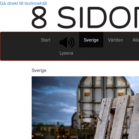
Gå direkt till textinnehåll
Start
Sverige
Världen
All
Lyssna
Sverige