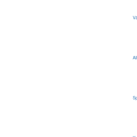
Vä
Al
Sp