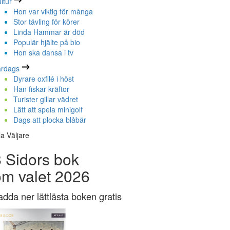
ltur
Hon var viktig för många
Stor tävling för körer
Linda Hammar är död
Populär hjälte på bio
Hon ska dansa i tv
ardags
Dyrare oxfilé i höst
Han fiskar kräftor
Turister gillar vädret
Lätt att spela minigolf
Dags att plocka blåbär
la Väljare
 Sidors bok
om valet 2026
adda ner lättlästa boken gratis