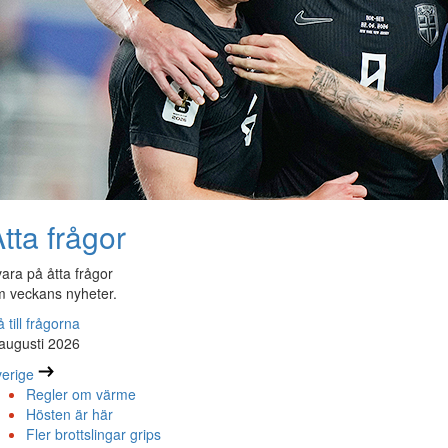
tta frågor
ara på åtta frågor
 veckans nyheter.
 till frågorna
augusti 2026
erige
Regler om värme
Hösten är här
Fler brottslingar grips