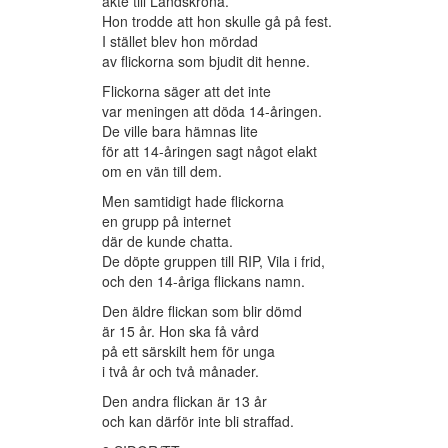
åkte till Landskrona.
Hon trodde att hon skulle gå på fest.
I stället blev hon mördad
av flickorna som bjudit dit henne.
Flickorna säger att det inte
var meningen att döda 14-åringen.
De ville bara hämnas lite
för att 14-åringen sagt något elakt
om en vän till dem.
Men samtidigt hade flickorna
en grupp på internet
där de kunde chatta.
De döpte gruppen till RIP, Vila i frid,
och den 14-åriga flickans namn.
Den äldre flickan som blir dömd
är 15 år. Hon ska få vård
på ett särskilt hem för unga
i två år och två månader.
Den andra flickan är 13 år
och kan därför inte bli straffad.