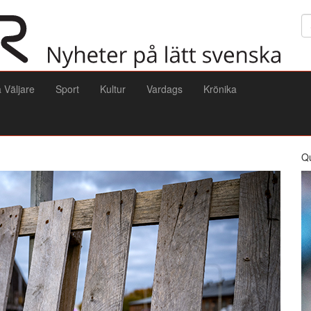
Sö
a Väljare
Sport
Kultur
Vardags
Krönika
Q