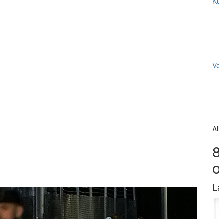
Ku
V
Al
8
L