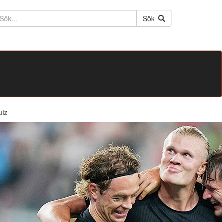
ktext
Sök
uiz