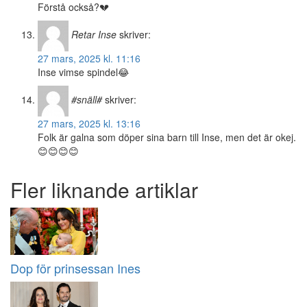
Förstå också?💔
Retar Inse
skriver:
27 mars, 2025 kl. 11:16
Inse vimse spindel😂
#snäll#
skriver:
27 mars, 2025 kl. 13:16
Folk är galna som döper sina barn till Inse, men det är okej.
😊😊😊😊
Fler liknande artiklar
Dop för prinsessan Ines