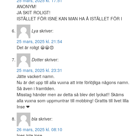
25 mars, 2025 kl. 17:51
ANONYM!
JA SKIT ROLIGT!
ISTÄLLET FÖR ISNE KAN MAN HA Å ISTÄLLET FÖR I
Lya
skriver:
25 mars, 2025 kl. 21:54
Det är roligt 😀😀😍
Dotter
skriver:
25 mars, 2025 kl. 23:31
Jätte vackert namn.
Nu är det upp till alla vuxna att inte förlöjliga någons namn.
Så även i framtiden.
Misstag händer men av detta så blev det lyckat!! Skäms
alla vuxna som uppmuntrar till mobbing! Grattis till livet lilla
Inse ❤
bla
skriver:
26 mars, 2025 kl. 08:10
Ines inte inse