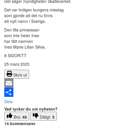
Det säger myndigheten Skatteverket.
Det var troligen kungens misstag
som gjorde att det nu finns
ett nytt namn i Sverige.
Den lilla prinsessan
som inte heter Inse
har fått namnen
Ines Marie Lilian Silvia.
8 SIDOR/TT
25 mars 2025
Skriv ut
Email
Dela
Vad tycker du om nyheten?
Bra:
46
Dåligt:
5
14 kommentarer