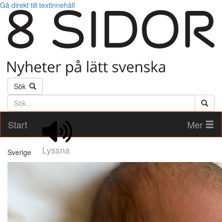
Gå direkt till textinnehåll
Sök
Söktext
Start
Mer
Lyssna
Sverige