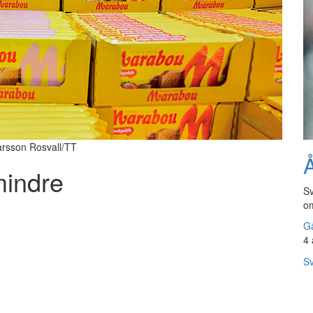
arsson Rosvall/TT
Å
mindre
Sv
om
Gå
4 
Sv