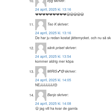
byg
skriver:
24 april, 2025 kl. 13:16
💔💔💔💔💔💔💔💔💔😭😭😭😭😭
Teo K
skriver:
24 april, 2025 kl. 13:16
De har ju redan kostat jättemycket. och nu så 
sänk priset
skriver:
24 april, 2025 kl. 13:54
kommer aldrig mer köpa
MIRIS💕😍
skriver:
24 april, 2025 kl. 14:05
NEJJJJJJJJ😒
Banjo
skriver:
24 april, 2025 kl. 14:08
😤 jag vill ha kvar de gamla