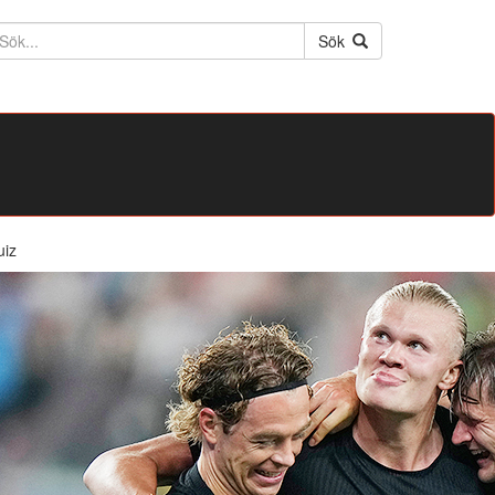
ktext
Sök
uiz