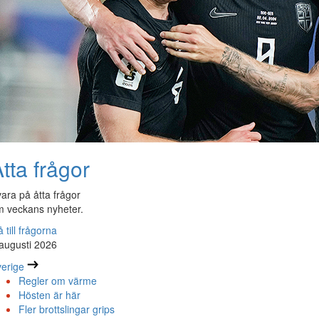
tta frågor
ara på åtta frågor
 veckans nyheter.
 till frågorna
augusti 2026
erige
Regler om värme
Hösten är här
Fler brottslingar grips