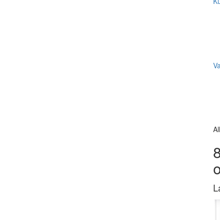
Ku
V
Al
8
L