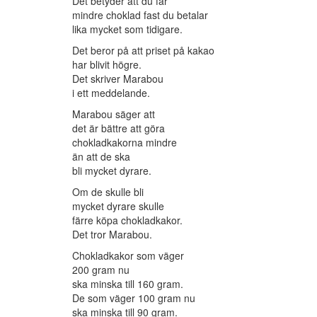
Det betyder att du får
mindre choklad fast du betalar
lika mycket som tidigare.
Det beror på att priset på kakao
har blivit högre.
Det skriver Marabou
i ett meddelande.
Marabou säger att
det är bättre att göra
chokladkakorna mindre
än att de ska
bli mycket dyrare.
Om de skulle bli
mycket dyrare skulle
färre köpa chokladkakor.
Det tror Marabou.
Chokladkakor som väger
200 gram nu
ska minska till 160 gram.
De som väger 100 gram nu
ska minska till 90 gram.