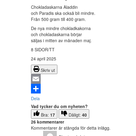
Chokladaskarna Aladdin
och Paradis ska också bli mindre.
Från 500 gram till 400 gram.
De nya mindre chokladkakorna
och chokladaskarna börjar
säljas i mitten av månaden maj.
8 SIDOR/TT
24 april 2025
Skriv ut
Email
Dela
Vad tycker du om nyheten?
Bra:
17
Dåligt:
40
26 kommentarer
Kommentarer är stängda för detta inlägg.