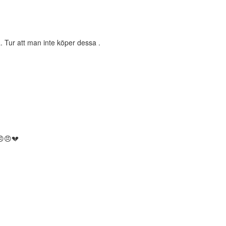
 Tur att man inte köper dessa .
😠😠💔