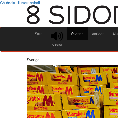
Gå direkt till textinnehåll
Start
Sverige
Världen
All
Lyssna
Sverige