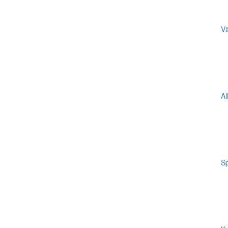
Vä
Al
Sp