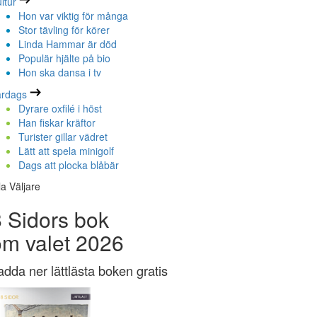
ltur
Hon var viktig för många
Stor tävling för körer
Linda Hammar är död
Populär hjälte på bio
Hon ska dansa i tv
ardags
Dyrare oxfilé i höst
Han fiskar kräftor
Turister gillar vädret
Lätt att spela minigolf
Dags att plocka blåbär
la Väljare
 Sidors bok
om valet 2026
adda ner lättlästa boken gratis