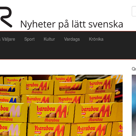
Sö
a Väljare
Sport
Kultur
Vardags
Krönika
Q