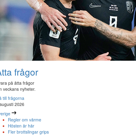
tta frågor
ara på åtta frågor
 veckans nyheter.
 till frågorna
augusti 2026
erige
Regler om värme
Hösten är här
Fler brottslingar grips