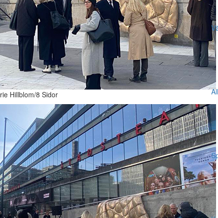
Vä
Al
rie Hillblom/8 Sidor
Sp