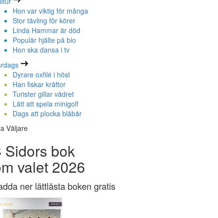
ltur
Hon var viktig för många
Stor tävling för körer
Linda Hammar är död
Populär hjälte på bio
Hon ska dansa i tv
ardags
Dyrare oxfilé i höst
Han fiskar kräftor
Turister gillar vädret
Lätt att spela minigolf
Dags att plocka blåbär
la Väljare
 Sidors bok
om valet 2026
adda ner lättlästa boken gratis