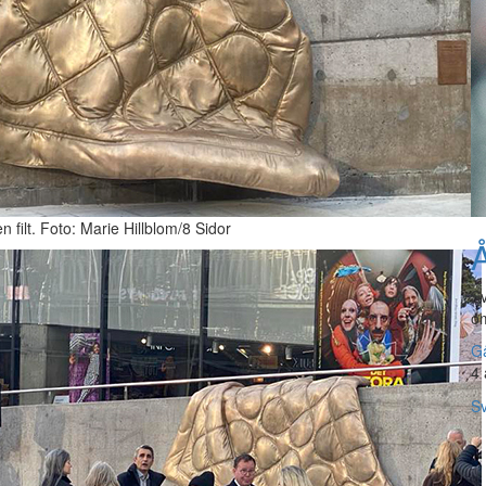
 filt. Foto: Marie Hillblom/8 Sidor
Å
Sv
om
Gå
4 
Sv