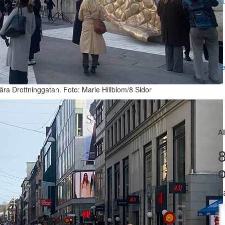
Ku
V
nära Drottninggatan. Foto: Marie Hillblom/8 Sidor
Al
8
L