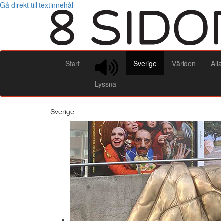
Gå direkt till textinnehåll
Start
Sverige
Världen
All
Lyssna
Sverige