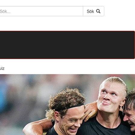
ktext
Sök
uiz