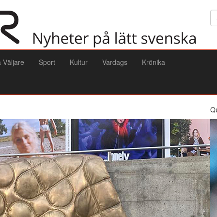
Sö
a Väljare
Sport
Kultur
Vardags
Krönika
Q