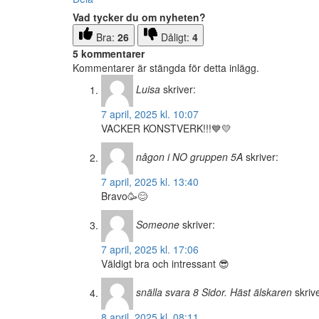
Vad tycker du om nyheten?
Bra:
26
Dåligt:
4
5 kommentarer
Kommentarer är stängda för detta inlägg.
Luisa
skriver:
7 april, 2025 kl. 10:07
VACKER KONSTVERK!!!💙💛
någon i NO gruppen 5A
skriver:
7 april, 2025 kl. 13:40
Bravo🥳😊
Someone
skriver:
7 april, 2025 kl. 17:06
Väldigt bra och intressant 😎
snälla svara 8 Sidor. Häst älskaren
skriv
8 april, 2025 kl. 08:11