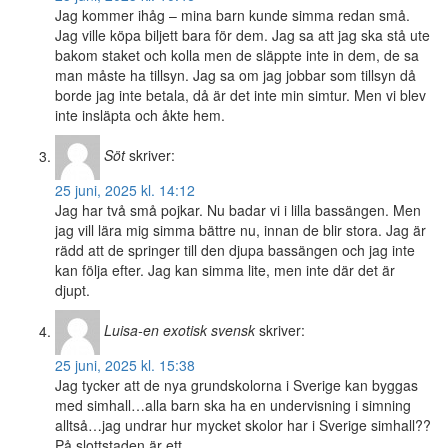
Jag kommer ihåg – mina barn kunde simma redan små.
Jag ville köpa biljett bara för dem. Jag sa att jag ska stå ute
bakom staket och kolla men de släppte inte in dem, de sa
man måste ha tillsyn. Jag sa om jag jobbar som tillsyn då
borde jag inte betala, då är det inte min simtur. Men vi blev
inte insläpta och åkte hem.
Söt
skriver:
25 juni, 2025 kl. 14:12
Jag har två små pojkar. Nu badar vi i lilla bassängen. Men
jag vill lära mig simma bättre nu, innan de blir stora. Jag är
rädd att de springer till den djupa bassängen och jag inte
kan följa efter. Jag kan simma lite, men inte där det är
djupt.
Luisa-en exotisk svensk
skriver:
25 juni, 2025 kl. 15:38
Jag tycker att de nya grundskolorna i Sverige kan byggas
med simhall…alla barn ska ha en undervisning i simning
alltså…jag undrar hur mycket skolor har i Sverige simhall??
På slottstaden är ett…