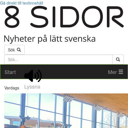
Gå direkt till textinnehåll
Sök
Söktext
Start
Mer
Lyssna
Vardags