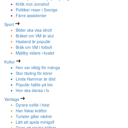
Kritik mot Jomshof
Politiker reser i Sverige
Färre assistenter
Sport
Bilder ska visa idrott
Bråket om VM är slut
Haaland är populär
Bråk om VM i fotboll
Mjällby vidare i kvalet
Kultur
Hon var viktig för många
Stor tävling för körer
Linda Hammar är död
Populär hjälte på bio
Hon ska dansa i tv
Vardags
Dyrare oxfilé i höst
Han fiskar kräftor
Turister gillar vädret
Lätt att spela minigolf
Dags att plocka blåbär