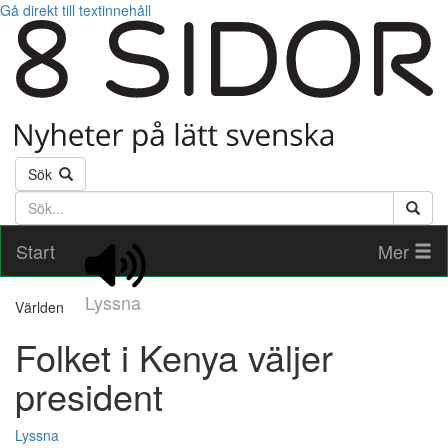
Gå direkt till textinnehåll
Sök
Söktext
Start
Mer
Lyssna
Världen
Folket i Kenya väljer
president
Lyssna