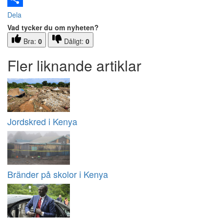
Dela
Vad tycker du om nyheten?
Bra:
0
Dåligt:
0
Fler liknande artiklar
Jordskred i Kenya
Bränder på skolor i Kenya