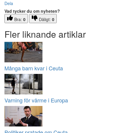
Dela
Vad tycker du om nyheten?
Bra:
0
Dåligt:
0
Fler liknande artiklar
Många barn kvar i Ceuta
Varning för värme i Europa
Politiker pratade om Ceuta