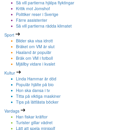
Så vill partierna hjälpa flyktingar
Kritik mot Jomshof
Politiker reser i Sverige
Färre assistenter
Så vill partierna rädda klimatet
Sport
Bilder ska visa idrott
Bråket om VM är slut
Haaland är populär
Bråk om VM i fotboll
Mjällby vidare i kvalet
Kultur
Linda Hammar är död
Populär hjälte på bio
Hon ska dansa i tv
Titta på viktiga maskiner
Tips på lättlästa böcker
Vardags
Han fiskar kräftor
Turister gillar vädret
Lätt att spela minigolf