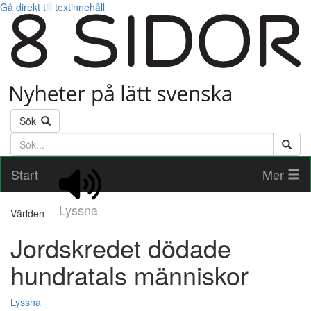
Gå direkt till textinnehåll
Sök
Söktext
Start
Mer
Lyssna
Världen
Jordskredet dödade
hundratals människor
Lyssna