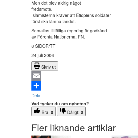
Men det blev aldrig något
fredsmöte.
Islamisterna kräver att Etiopiens soldater
först ska lämna landet.
Somalias tillfälliga regering är godkänd
av Förenta Nationerna, FN.
8 SIDOR/TT
24 juli 2006
Skriv ut
Email
Dela
Vad tycker du om nyheten?
Bra:
0
Dåligt:
0
Fler liknande artiklar