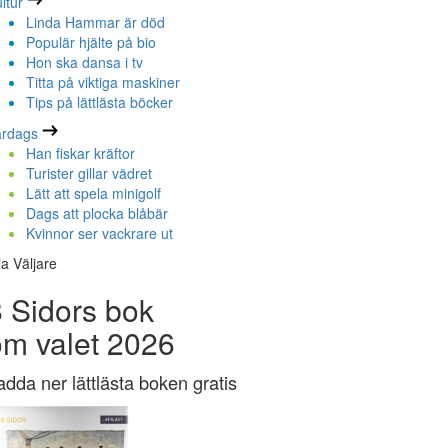
ltur
Linda Hammar är död
Populär hjälte på bio
Hon ska dansa i tv
Titta på viktiga maskiner
Tips på lättlästa böcker
ardags
Han fiskar kräftor
Turister gillar vädret
Lätt att spela minigolf
Dags att plocka blåbär
Kvinnor ser vackrare ut
la Väljare
 Sidors bok
om valet 2026
adda ner lättlästa boken gratis