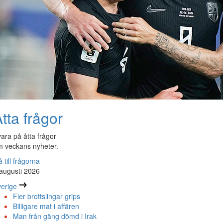
tta frågor
ara på åtta frågor
 veckans nyheter.
 till frågorna
augusti 2026
erige
Fler brottslingar grips
Billigare mat i affären
Man från gäng dömd i Irak