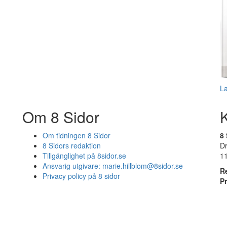
L
Om 8 Sidor
Om tidningen 8 Sidor
8 
8 Sidors redaktion
D
Tillgänglighet på 8sidor.se
1
Ansvarig utgivare:
marie.hillblom@8sidor.se
R
Privacy policy på 8 sidor
P