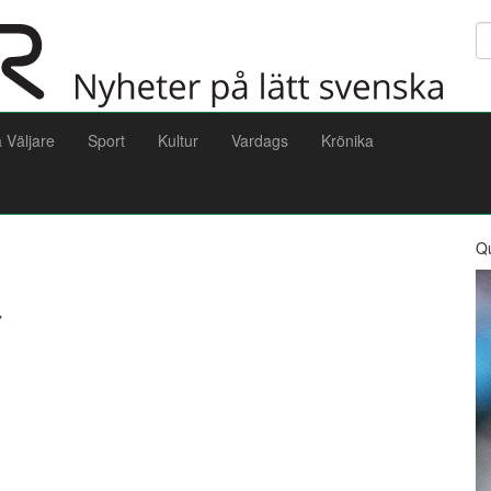
Sö
a Väljare
Sport
Kultur
Vardags
Krönika
Q
a