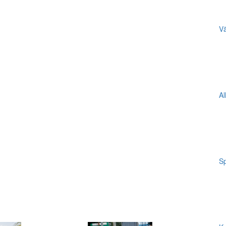
Vä
Al
Sp