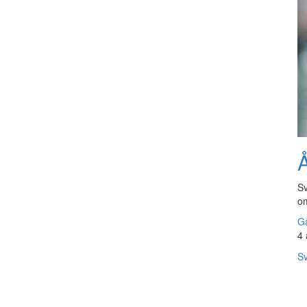
Å
Sv
om
Gå
4 
Sv