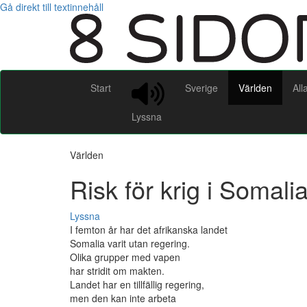
Gå direkt till textinnehåll
Start
Sverige
Världen
All
Lyssna
Världen
Risk för krig i Somali
Lyssna
I femton år har det afrikanska landet
Somalia varit utan regering.
Olika grupper med vapen
har stridit om makten.
Landet har en tillfällig regering,
men den kan inte arbeta