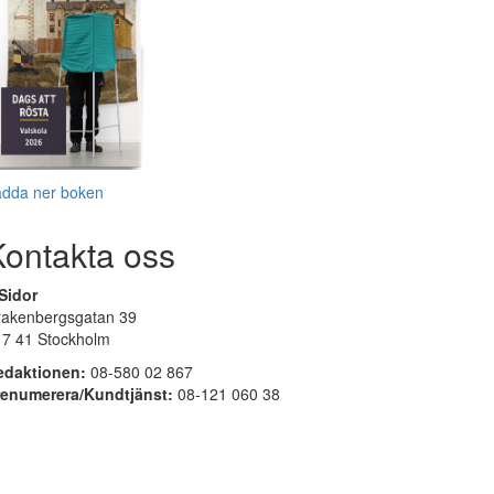
adda ner boken
Kontakta oss
Sidor
rakenbergsgatan 39
17 41 Stockholm
edaktionen:
08-580 02 867
renumerera/Kundtjänst:
08-121 060 38