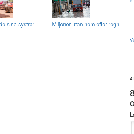
Ku
e sina systrar
Miljoner utan hem efter regn
V
Al
8
L