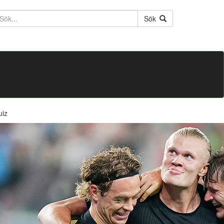
ktext
Sök
uiz