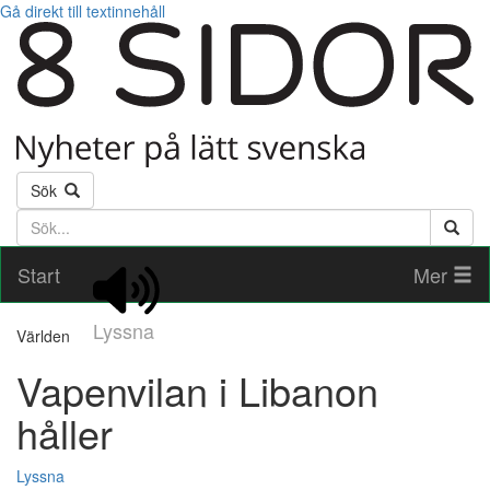
Gå direkt till textinnehåll
Sök
Söktext
Start
Mer
Lyssna
Världen
Vapenvilan i Libanon
håller
Lyssna