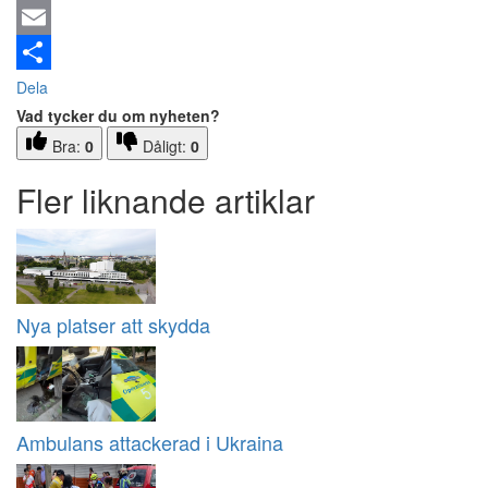
Email
Dela
Vad tycker du om nyheten?
Bra:
0
Dåligt:
0
Fler liknande artiklar
Nya platser att skydda
Ambulans attackerad i Ukraina